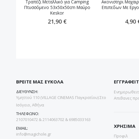
Τραπέζι Μεταλλικό για Camping
Ακονιστηρι Μαχαιρ
Πτυσσόμενο 53x50x50cm Μαύρο
Επιπεδων Με Εργο
Keskor
21,90 €
4,90 
ΒΡΕΙΤΕ ΜΑΣ ΕΥΚΟΛΑ
ΕΓΓΡΑΦΕΙΤ
ΔΙΕΥΘΥΝΣΗ:
Ενημερωθειτε
Υμηττού 110 (VILLAGE CINEMAS Παγκρατίου) Στο
Απιθανες προ
Ισόγειο, Αθήνα
ΤΗΛΕΦΩΝΟ:
2107010472 & 2114063702 & 6985033163
ΧΡΗΣΙΜΑ
EMAIL:
info@magichole.gr
Προφιλ