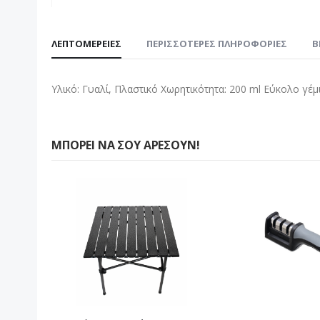
Μετάβαση
στην
ΛΕΠΤΟΜΈΡΕΙΕΣ
ΠΕΡΙΣΣΌΤΕΡΕΣ ΠΛΗΡΟΦΟΡΊΕΣ
B
αρχή
της
συλλογής
Υλικό: Γυαλί, Πλαστικό Χωρητικότητα: 200 ml Εύκολο γέμ
εικόνων
ΜΠΟΡΕΊ ΝΑ ΣΟΥ ΑΡΈΣΟΥΝ!