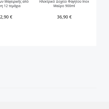
ων Μαγειρικής από
Ηλεκτρικό Δοχείο Φαγητού Inox
Αν
νη 12 τεμάχια
Μαύρο 900ml
Μαγειρι
2,90 €
36,90 €
Toys & more