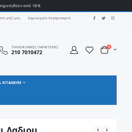
υπηρετηθούν από 19/8.
|
στε μαζί μας
Δημιουργία Λογαριασμού
στοιχεία
ΤΗΛΛΕΦΩΝΙΚΕΣ ΠΑΡΑΓΓΕΛΙΕΣ
0
210 7010472
Cart
L KIT&MORE
ι Λαδιου