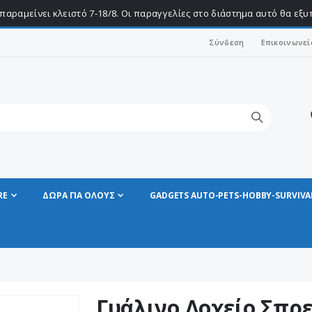
παραμείνει κλειστό 7-18/8. Οι παραγγελίες στο διάστημα αυτό θα εξ
Σύνδεση
Επικοινωνεί
RE
ΔΩΡΑ ΓΙΑ ΟΛΟΥΣ
GADGETS AUTO-PETS-HOBBY-SURVIVA
Γυάλινο Δοχείο Σπρε