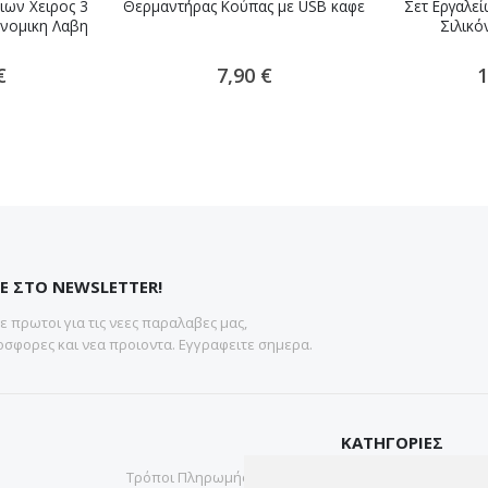
ιων Χειρος 3
Θερμαντήρας Κούπας με USB καφε
Σετ Εργαλεί
νομικη Λαβη
Σιλικό
€
7,90 €
1
Ε ΣΤΟ NEWSLETTER!
 πρωτοι για τις νεες παραλαβες μας,
σφορες και νεα προιοντα. Εγγραφειτε σημερα.
ΚΑΤΗΓΟΡΙΕΣ
Τρόποι Πληρωμής
Gadgets