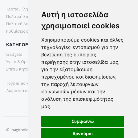
Τρόποι Πληρωμής
Αυτή η ιστοσελίδα
Πολιτική Επιστροφών
Πολιτική Απορρήτου
χρησιμοποιεί cookies
Ρυθμίσεις cookies
Χρησιμοποιούμε cookies και άλλες
ΚΑΤΗΓΟΡΙΕΣ
τεχνολογίες εντοπισμού για την
Gadgets
βελτίωση της εμπειρίας
Υγεια & Ομορφια
περιήγησης στην ιστοσελίδα μας,
Σπιτι& Κηπος
για την εξατομίκευση
περιεχομένου και διαφημίσεων,
Toys & more
την παροχή λειτουργιών
Δωρα για ολους
κοινωνικών μέσων και την
ανάλυση της επισκεψιμότητάς
μας.
Συμφωνώ
© magichole.gr 2022. All Rights Reserved.
Αρνούμαι