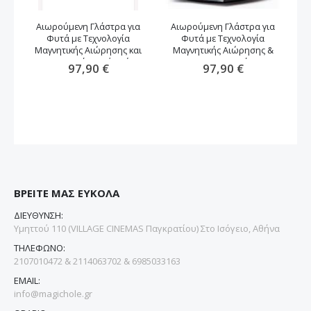
Αιωρούμενη Γλάστρα για
Αιωρούμενη Γλάστρα για
Φυτά με Τεχνολογία
Φυτά με Τεχνολογία
αν
Μαγνητικής Αιώρησης και
Μαγνητικής Αιώρησης &
Περιστροφή -καφέ χρώμα
Περιστροφή
97,90 €
97,90 €
ΒΡΕΙΤΕ ΜΑΣ ΕΥΚΟΛΑ
ΔΙΕΥΘΥΝΣΗ:
Υμηττού 110 (VILLAGE CINEMAS Παγκρατίου) Στο Ισόγειο, Αθήνα
ΤΗΛΕΦΩΝΟ:
2107010472 & 2114063702 & 6985033163
EMAIL:
info@magichole.gr