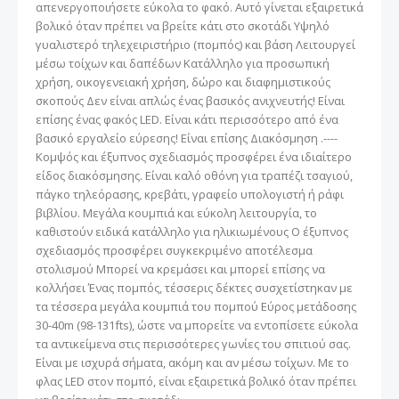
απενεργοποιήσετε εύκολα το φακό. Αυτό γίνεται εξαιρετικά
βολικό όταν πρέπει να βρείτε κάτι στο σκοτάδι Υψηλό
γυαλιστερό τηλεχειριστήριο (πομπός) και βάση Λειτουργεί
μέσω τοίχων και δαπέδων Κατάλληλο για προσωπική
χρήση, οικογενειακή χρήση, δώρο και διαφημιστικούς
σκοπούς Δεν είναι απλώς ένας βασικός ανιχνευτής! Είναι
επίσης ένας φακός LED. Είναι κάτι περισσότερο από ένα
βασικό εργαλείο εύρεσης! Είναι επίσης Διακόσμηση .----
Κομψός και έξυπνος σχεδιασμός προσφέρει ένα ιδιαίτερο
είδος διακόσμησης. Είναι καλό οθόνη για τραπέζι τσαγιού,
πάγκο τηλεόρασης, κρεβάτι, γραφείο υπολογιστή ή ράφι
βιβλίου. Μεγάλα κουμπιά και εύκολη λειτουργία, το
καθιστούν ειδικά κατάλληλο για ηλικιωμένους Ο έξυπνος
σχεδιασμός προσφέρει συγκεκριμένο αποτέλεσμα
στολισμού Μπορεί να κρεμάσει και μπορεί επίσης να
κολλήσει Ένας πομπός, τέσσερις δέκτες συσχετίστηκαν με
τα τέσσερα μεγάλα κουμπιά του πομπού Εύρος μετάδοσης
30-40m (98-131fts), ώστε να μπορείτε να εντοπίσετε εύκολα
τα αντικείμενα στις περισσότερες γωνίες του σπιτιού σας.
Είναι με ισχυρά σήματα, ακόμη και αν μέσω τοίχων. Με το
φλας LED στον πομπό, είναι εξαιρετικά βολικό όταν πρέπει