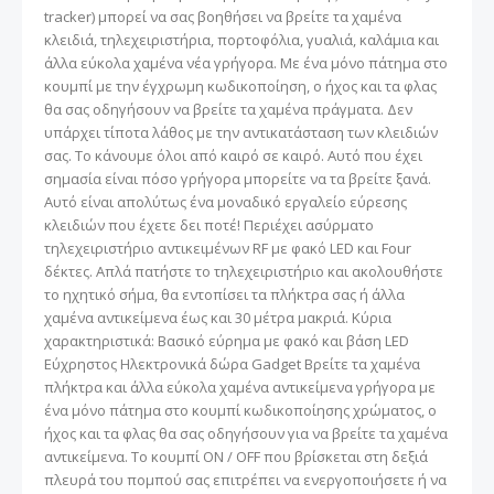
tracker) μπορεί να σας βοηθήσει να βρείτε τα χαμένα
κλειδιά, τηλεχειριστήρια, πορτοφόλια, γυαλιά, καλάμια και
άλλα εύκολα χαμένα νέα γρήγορα. Με ένα μόνο πάτημα στο
κουμπί με την έγχρωμη κωδικοποίηση, ο ήχος και τα φλας
θα σας οδηγήσουν να βρείτε τα χαμένα πράγματα. Δεν
υπάρχει τίποτα λάθος με την αντικατάσταση των κλειδιών
σας. Το κάνουμε όλοι από καιρό σε καιρό. Αυτό που έχει
σημασία είναι πόσο γρήγορα μπορείτε να τα βρείτε ξανά.
Αυτό είναι απολύτως ένα μοναδικό εργαλείο εύρεσης
κλειδιών που έχετε δει ποτέ! Περιέχει ασύρματο
τηλεχειριστήριο αντικειμένων RF με φακό LED και Four
δέκτες. Απλά πατήστε το τηλεχειριστήριο και ακολουθήστε
το ηχητικό σήμα, θα εντοπίσει τα πλήκτρα σας ή άλλα
χαμένα αντικείμενα έως και 30 μέτρα μακριά. Κύρια
χαρακτηριστικά: Βασικό εύρημα με φακό και βάση LED
Εύχρηστος Ηλεκτρονικά δώρα Gadget Βρείτε τα χαμένα
πλήκτρα και άλλα εύκολα χαμένα αντικείμενα γρήγορα με
ένα μόνο πάτημα στο κουμπί κωδικοποίησης χρώματος, ο
ήχος και τα φλας θα σας οδηγήσουν για να βρείτε τα χαμένα
αντικείμενα. Το κουμπί ON / OFF που βρίσκεται στη δεξιά
πλευρά του πομπού σας επιτρέπει να ενεργοποιήσετε ή να