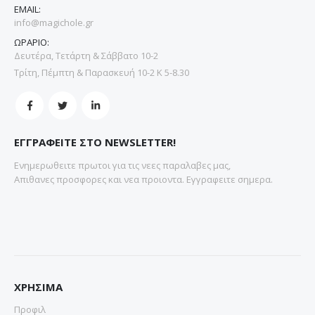
EMAIL:
info@magichole.gr
ΩΡΑΡΙΟ:
Δευτέρα, Τετάρτη & Σάββατο 10-2
Τρίτη, Πέμπτη & Παρασκευή 10-2 Κ 5-8.30
ΕΓΓΡΑΦΕΙΤΕ ΣΤΟ NEWSLETTER!
Ενημερωθειτε πρωτοι για τις νεες παραλαβες μας,
Απιθανες προσφορες και νεα προιοντα. Εγγραφειτε σημερα.
ΧΡΗΣΙΜΑ
Προφιλ