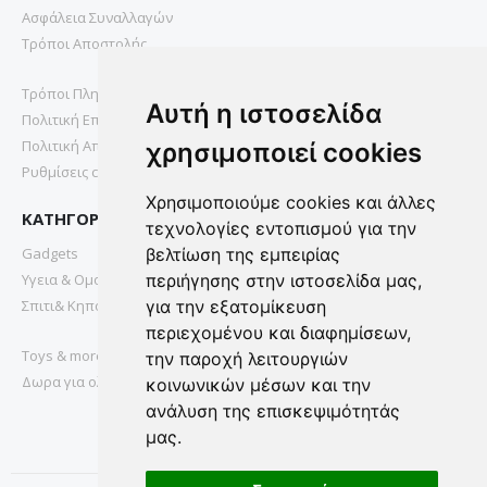
Ασφάλεια Συναλλαγών
Τρόποι Αποστολής
Τρόποι Πληρωμής
Αυτή η ιστοσελίδα
Πολιτική Επιστροφών
Πολιτική Απορρήτου
χρησιμοποιεί cookies
Ρυθμίσεις cookies
Χρησιμοποιούμε cookies και άλλες
ΚΑΤΗΓΟΡΙΕΣ
τεχνολογίες εντοπισμού για την
Gadgets
βελτίωση της εμπειρίας
Υγεια & Ομορφια
περιήγησης στην ιστοσελίδα μας,
Σπιτι& Κηπος
για την εξατομίκευση
περιεχομένου και διαφημίσεων,
Toys & more
την παροχή λειτουργιών
Δωρα για ολους
κοινωνικών μέσων και την
ανάλυση της επισκεψιμότητάς
μας.