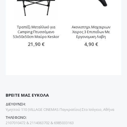
Τραπέζι Μεταλλικό για
Ακονιστηρι Μαχαιριων
Camping Πτυσσόμενο
Χειρος 3 Επιπεδων Με
53x50x50cm Μαύρο Keskor
Εργονομικη Λαβη
21,90 €
4,90 €
ΒΡΕΙΤΕ ΜΑΣ ΕΥΚΟΛΑ
ΔΙΕΥΘΥΝΣΗ:
Υμηττού 110 (VILLAGE CINEMAS Παγκρατίου) Στο Ισόγειο, Αθήνα
ΤΗΛΕΦΩΝΟ:
2107010472 & 2114063702 & 6985033163