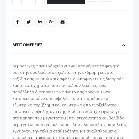
ΛΕΠΤΟΜΈΡΕΙΕΣ
Αεροστεγές φαγητοδοχείο για να μεταφέρετε το φαγητό
σας στην δουλειά, στο σχολείο, στην εκδρομή και στο
ταξίδια σας με στύλ και ασφάλεια. Αποφύγετε τις διαρροές
και τα «ατυχήματα» που προκαλούν λεκέδες, ενώ
παράλληλα διατηρείτε το φαγητό σας φρέσκο. Είναι
κατασκευασμένο απο υψηλής ποιότητας πλαστικό
εξωτερικό περίβλημα και εσωτερικά απο ανοξείδωτες
επιφάνειες υψηλής υγιεινής. Διαθέτει λάστιχο εφαρμογής
στο καπάκι που μεγιστοποιεί την στεγανότητα και βαλβίδα
αέρα για αεροστεγές κλείσιμο . Δύο πλαινά κλιπς ασφαλείας
εγγυόνται την τέλεια σταθερότητα. Με αναδιπλούμενα
χερούλια μεταφοράς στο καπάκι και ισοθερμικές ιδιότητες