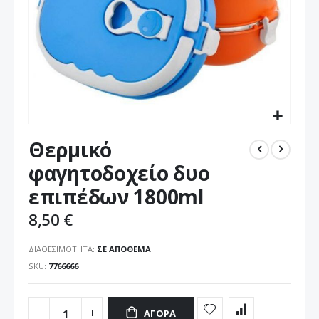
Μετάβαση
Θερμικό
στην
αρχή
φαγητοδοχείο δυο
της
επιπέδων 1800ml
συλλογής
εικόνων
8,50 €
ΔΙΑΘΕΣΙΜΌΤΗΤΑ:
ΣΕ ΑΠΌΘΕΜΑ
SKU
7766666
ΑΓΟΡΆ