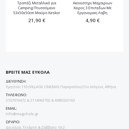
Τραπέζι Μεταλλικό για
Ακονιστηρι Μαχαιριων
Camping Πτυσσόμενο
Χειρος 3 Επιπεδων Με
53x50x50cm Μαύρο Keskor
Εργονομικη Λαβη
21,90 €
4,90 €
ΒΡΕΙΤΕ ΜΑΣ ΕΥΚΟΛΑ
ΔΙΕΥΘΥΝΣΗ:
Υμηττού 110 (VILLAGE CINEMAS Παγκρατίου) Στο Ισόγειο, Αθήνα
ΤΗΛΕΦΩΝΟ:
2107010472 & 2114063702 & 6985033163
EMAIL:
info@magichole.gr
ΩΡΑΡΙΟ:
Δευτέρα, Τετάρτη & Σάββατο 10-2