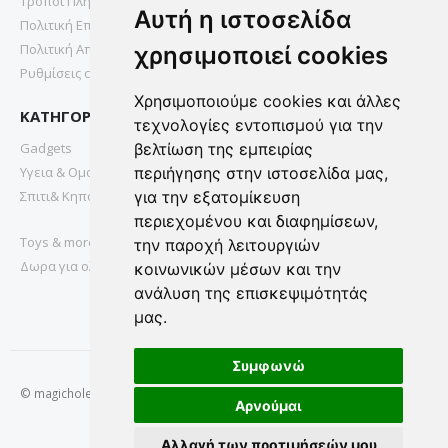
Τρόποι Πληρωμής
Αυτή η ιστοσελίδα
Πολιτική Επιστροφών
Πολιτική Απορρήτου
χρησιμοποιεί cookies
Ρυθμίσεις cookies
Χρησιμοποιούμε cookies και άλλες
ΚΑΤΗΓΟΡΙΕΣ
τεχνολογίες εντοπισμού για την
Gadgets
βελτίωση της εμπειρίας
Υγεια & Ομορφια
περιήγησης στην ιστοσελίδα μας,
Σπιτι& Κηπος
για την εξατομίκευση
περιεχομένου και διαφημίσεων,
Toys & more
την παροχή λειτουργιών
Δωρα για ολους
κοινωνικών μέσων και την
ανάλυση της επισκεψιμότητάς
μας.
Συμφωνώ
© magichole.gr 2022. All Rights Reserved.
Αρνούμαι
Αλλαγή των προτιμήσεών μου