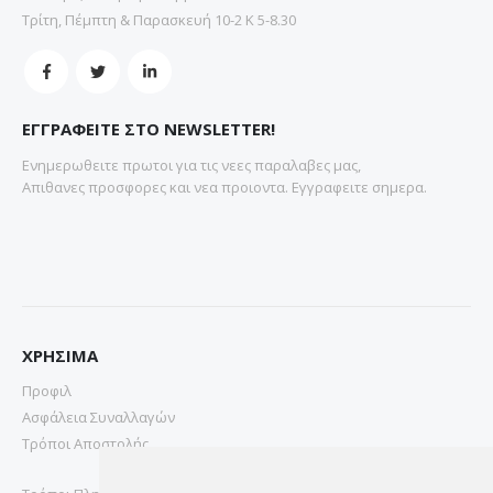
Τρίτη, Πέμπτη & Παρασκευή 10-2 Κ 5-8.30
ΕΓΓΡΑΦΕΙΤΕ ΣΤΟ NEWSLETTER!
Ενημερωθειτε πρωτοι για τις νεες παραλαβες μας,
Απιθανες προσφορες και νεα προιοντα. Εγγραφειτε σημερα.
ΧΡΗΣΙΜΑ
Προφιλ
Ασφάλεια Συναλλαγών
Τρόποι Αποστολής