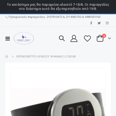
Το κατάστημα μας θα παραμείνει κλειστό 7-18/8. Οι παραγγελίες
στο διάστημα αυτό θα εξυπηρετηθούν από 19/8.
Τηλεφωνικές παραγγελίες: 2107010472 & 2114063702 & 6985033163
|
στοιχεί
0
Εναλλαγή
Cart
Πλοήγησης
ΘΕΡΜΌΜΕΤΡΟ ΚΡΑΣΙΟΎ ΨΗΦΙΑΚΌ LY26168
Μετάβαση
στο
τέλος
της
συλλογής
εικόνων