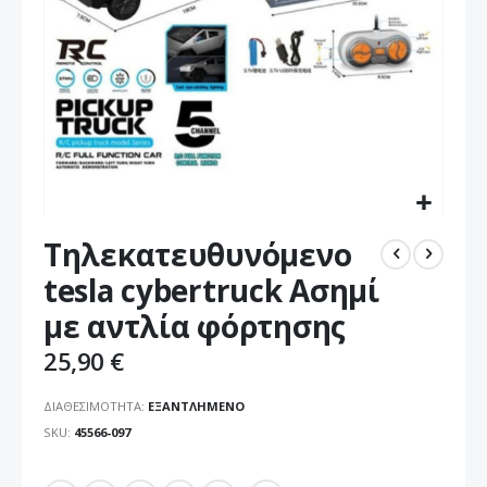
Μετάβαση
Τηλεκατευθυνόμενο
στην
αρχή
tesla cybertruck Ασημί
της
με αντλία φόρτησης
συλλογής
εικόνων
25,90 €
ΔΙΑΘΕΣΙΜΌΤΗΤΑ:
ΕΞΑΝΤΛΗΜΈΝΟ
SKU
45566-097