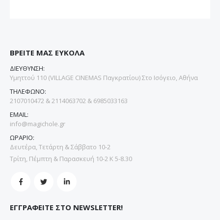
ΒΡΕΙΤΕ ΜΑΣ ΕΥΚΟΛΑ
ΔΙΕΥΘΥΝΣΗ:
Υμηττού 110 (VILLAGE CINEMAS Παγκρατίου) Στο Ισόγειο, Αθήνα
ΤΗΛΕΦΩΝΟ:
2107010472 & 2114063702 & 6985033163
EMAIL:
info@magichole.gr
ΩΡΑΡΙΟ:
Δευτέρα, Τετάρτη & Σάββατο 10-2
Τρίτη, Πέμπτη & Παρασκευή 10-2 Κ 5-8.30
ΕΓΓΡΑΦΕΙΤΕ ΣΤΟ NEWSLETTER!