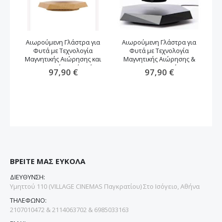
Αιωρούμενη Γλάστρα για
Αιωρούμενη Γλάστρα για
Φυτά με Τεχνολογία
Φυτά με Τεχνολογία
αν
Μαγνητικής Αιώρησης και
Μαγνητικής Αιώρησης &
Περιστροφή -καφέ χρώμα
Περιστροφή
97,90 €
97,90 €
ΒΡΕΙΤΕ ΜΑΣ ΕΥΚΟΛΑ
ΔΙΕΥΘΥΝΣΗ:
Υμηττού 110 (VILLAGE CINEMAS Παγκρατίου) Στο Ισόγειο, Αθήνα
ΤΗΛΕΦΩΝΟ:
2107010472 & 2114063702 & 6985033163