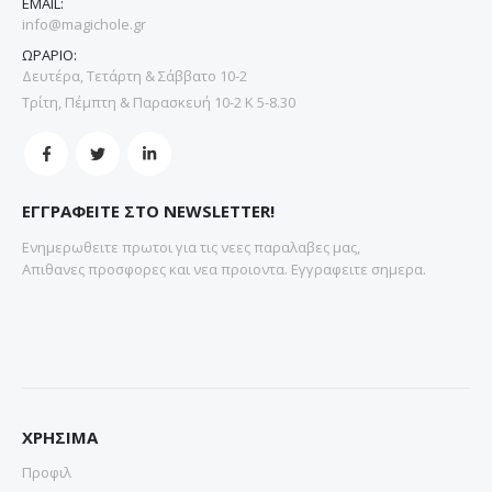
EMAIL:
info@magichole.gr
ΩΡΑΡΙΟ:
Δευτέρα, Τετάρτη & Σάββατο 10-2
Τρίτη, Πέμπτη & Παρασκευή 10-2 Κ 5-8.30
ΕΓΓΡΑΦΕΙΤΕ ΣΤΟ NEWSLETTER!
Ενημερωθειτε πρωτοι για τις νεες παραλαβες μας,
Απιθανες προσφορες και νεα προιοντα. Εγγραφειτε σημερα.
ΧΡΗΣΙΜΑ
Προφιλ