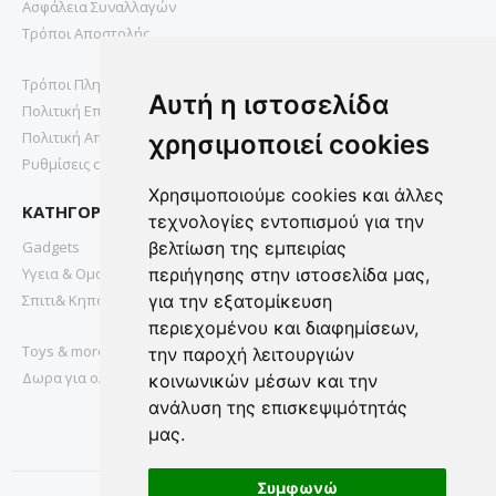
Ασφάλεια Συναλλαγών
Τρόποι Αποστολής
Τρόποι Πληρωμής
Αυτή η ιστοσελίδα
Πολιτική Επιστροφών
Πολιτική Απορρήτου
χρησιμοποιεί cookies
Ρυθμίσεις cookies
Χρησιμοποιούμε cookies και άλλες
ΚΑΤΗΓΟΡΙΕΣ
τεχνολογίες εντοπισμού για την
Gadgets
βελτίωση της εμπειρίας
Υγεια & Ομορφια
περιήγησης στην ιστοσελίδα μας,
Σπιτι& Κηπος
για την εξατομίκευση
περιεχομένου και διαφημίσεων,
Toys & more
την παροχή λειτουργιών
Δωρα για ολους
κοινωνικών μέσων και την
ανάλυση της επισκεψιμότητάς
μας.
Συμφωνώ