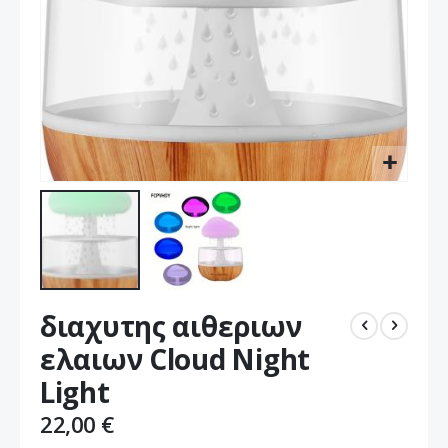
Μετάβαση
διαχυτης αιθεριων
στην
αρχή
ελαιων Cloud Night
της
Light
συλλογής
εικόνων
22,00 €