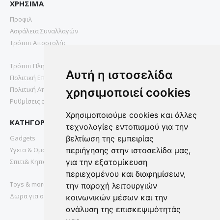
ΧΡΗΣΙΜΑ
Προφιλ
Ασφάλεια Συναλλαγών
Τρόποι Αποστολής
Τρόποι Πληρωμής
Αυτή η ιστοσελίδα
Πολιτική Επιστροφών
Πολιτική Απορρήτου
χρησιμοποιεί cookies
Ρυθμίσεις cookies
Χρησιμοποιούμε cookies και άλλες
ΚΑΤΗΓΟΡΙΕΣ
τεχνολογίες εντοπισμού για την
Gadgets
βελτίωση της εμπειρίας
Υγεια & Ομορφια
περιήγησης στην ιστοσελίδα μας,
Σπιτι& Κηπος
για την εξατομίκευση
περιεχομένου και διαφημίσεων,
Toys & more
την παροχή λειτουργιών
Δωρα για ολους
κοινωνικών μέσων και την
ανάλυση της επισκεψιμότητάς