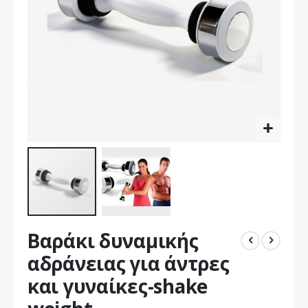
Μετάβαση
Βαράκι δυναμικής
στην
αρχή
αδράνειας για άντρες
της
και γυναίκες-shake
συλλογής
εικόνων