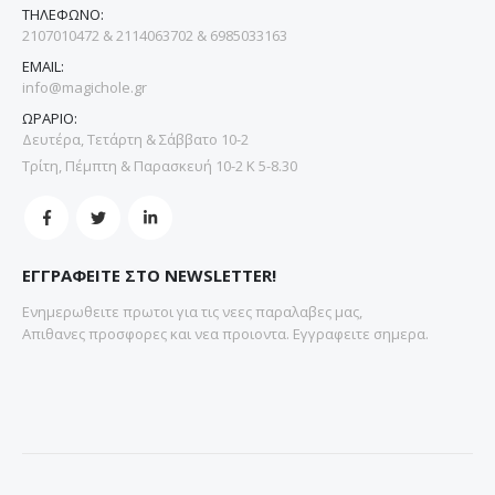
ΤΗΛΕΦΩΝΟ:
2107010472 & 2114063702 & 6985033163
EMAIL:
info@magichole.gr
ΩΡΑΡΙΟ:
Δευτέρα, Τετάρτη & Σάββατο 10-2
Τρίτη, Πέμπτη & Παρασκευή 10-2 Κ 5-8.30
ΕΓΓΡΑΦΕΙΤΕ ΣΤΟ NEWSLETTER!
Ενημερωθειτε πρωτοι για τις νεες παραλαβες μας,
Απιθανες προσφορες και νεα προιοντα. Εγγραφειτε σημερα.