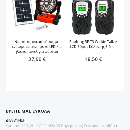
Φορητός ανεμιστήρας με
Baofeng BF-T3 Walkie Talkie
ενσωματωμένο φακό LED και
LCD Εύρος Κάλυψης 3-5 km
ηλιακό πάνελ για φόρτιση
37,90 €
18,50 €
ΒΡΕΙΤΕ ΜΑΣ ΕΥΚΟΛΑ
ΔΙΕΥΘΥΝΣΗ:
Υμηττού 110 (VILLAGE CINEMAS Παγκρατίου) Στο Ισόγειο, Αθήνα