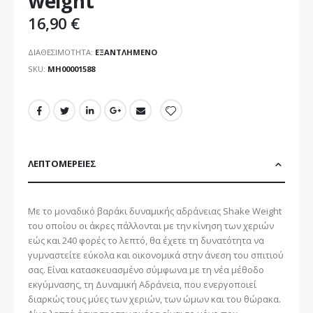
weight
16,90 €
ΔΙΑΘΕΣΙΜΌΤΗΤΑ:
ΕΞΑΝΤΛΗΜΈΝΟ
SKU
ΜΗ00001588
ΛΕΠΤΟΜΈΡΕΙΕΣ
Με το μοναδικό βαράκι δυναμικής αδράνειας Shake Weight
του οποίου οι άκρες πάλλονται με την κίνηση των χεριών
εώς και 240 φορές το λεπτό, θα έχετε τη δυνατότητα να
γυμναστείτε εύκολα και οικονομικά στην άνεση του σπιτιού
σας. Είναι κατασκευασμένο σύμφωνα με τη νέα μέθοδο
εκγύμνασης, τη Δυναμική Αδράνεια, που ενεργοποιεί
διαρκώς τους μύες των χεριών, των ώμων και του θώρακα.