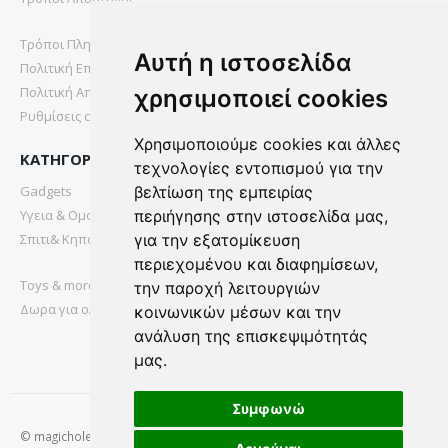
Τρόποι Πληρωμής
Αυτή η ιστοσελίδα
Πολιτική Επιστροφών
Πολιτική Απορρήτου
χρησιμοποιεί cookies
Ρυθμίσεις cookies
Χρησιμοποιούμε cookies και άλλες
ΚΑΤΗΓΟΡΙΕΣ
τεχνολογίες εντοπισμού για την
Gadgets
βελτίωση της εμπειρίας
Υγεια & Ομορφια
περιήγησης στην ιστοσελίδα μας,
Σπιτι& Κηπος
για την εξατομίκευση
περιεχομένου και διαφημίσεων,
Toys & more
την παροχή λειτουργιών
Δωρα για ολους
κοινωνικών μέσων και την
ανάλυση της επισκεψιμότητάς
μας.
Συμφωνώ
© magichole.gr 2022. All Rights Reserved.