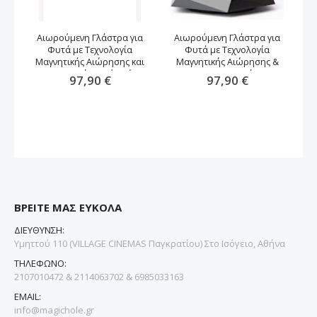
Αιωρούμενη Γλάστρα για
Αιωρούμενη Γλάστρα για
Φυτά με Τεχνολογία
Φυτά με Τεχνολογία
αν
Μαγνητικής Αιώρησης και
Μαγνητικής Αιώρησης &
Περιστροφή -καφέ χρώμα
Περιστροφή
97,90 €
97,90 €
ΒΡΕΙΤΕ ΜΑΣ ΕΥΚΟΛΑ
ΔΙΕΥΘΥΝΣΗ:
Υμηττού 110 (VILLAGE CINEMAS Παγκρατίου) Στο Ισόγειο, Αθήνα
ΤΗΛΕΦΩΝΟ:
2107010472 & 2114063702 & 6985033163
EMAIL:
info@magichole.gr