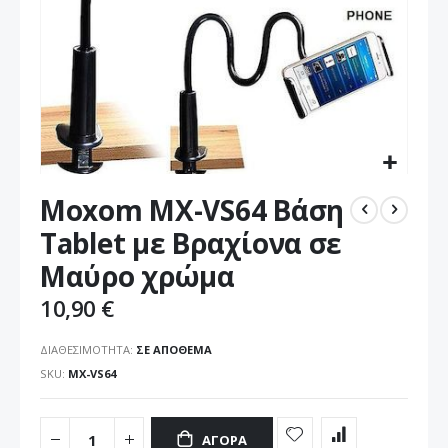
Μετάβαση
Moxom MX-VS64 Βάση
στην
αρχή
Tablet με Βραχίονα σε
της
Μαύρο χρώμα
συλλογής
εικόνων
10,90 €
ΔΙΑΘΕΣΙΜΌΤΗΤΑ:
ΣΕ ΑΠΌΘΕΜΑ
SKU
MX-VS64
ΑΓΟΡΆ