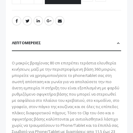
ΛΕΠΤΟΜΈΡΕΙΕΣ
Ο μακρύς βραχίονας 80 cm επιτρέπει τεράστια ελευθερία
κινήσεων, μαζί με την περιστρεφόμενη βάση 360 μοιρών,
μπορείτε να χρησιμοποιήσετε το phone/tablet σας στη
σωστή απόσταση και γωνία για να απολαύσετε την πιο
άνετη εμπειρία. Η στήριξη του είναι εξοπλισμένη με φαρδύ
ρυθμιζόμενο σφιγκτήρα βάσης που μπορεί να στερεωθεί
με ασφάλεια στο πλαίσιο του κρεβατιού, στο κομοδίνο, στο
γραφείο, στον πάγκο της κουζίνας και σε όλες τις επίπεδες
πλάκες διαφορετικού πάχους. Τόσο το Clip του όσο και ο
σφιγκτήρας βάσης καλύπτονται με αντιολισθητικό λάστιχο
χωρίς να τραυματίσουν το Phone/Tablet και τα έπιπλά σας.
Συμβατό για Phone/Tablet με διαστάσεις απο 11.5 έως 23