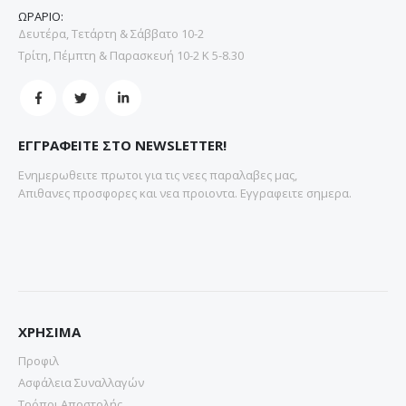
ΩΡΑΡΙΟ:
Δευτέρα, Τετάρτη & Σάββατο 10-2
Τρίτη, Πέμπτη & Παρασκευή 10-2 Κ 5-8.30
ΕΓΓΡΑΦΕΙΤΕ ΣΤΟ NEWSLETTER!
Ενημερωθειτε πρωτοι για τις νεες παραλαβες μας,
Απιθανες προσφορες και νεα προιοντα. Εγγραφειτε σημερα.
ΧΡΗΣΙΜΑ
Προφιλ
Ασφάλεια Συναλλαγών
Τρόποι Αποστολής