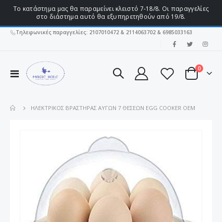
Το κατάστημα μας θα παραμείνει κλειστό 7-18/8. Οι παραγγελίες
στο διάστημα αυτό θα εξυπηρετηθούν από 19/8.
Τηλεφωνικές παραγγελίες: 2107010472 & 2114063702 & 6985033163
|
στοιχεί
0
Εναλλαγή
Cart
Πλοήγησης
ΗΛΕΚΤΡΙΚΌΣ ΒΡΑΣΤΉΡΑΣ ΑΥΓΏΝ 7 ΘΈΣΕΩΝ EGG COOKER OEM
Μετάβαση
στο
τέλος
της
συλλογής
εικόνων