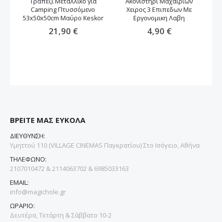
Τραπέζι Μεταλλικό για
Ακονιστηρι Μαχαιριων
Camping Πτυσσόμενο
Χειρος 3 Επιπεδων Με
53x50x50cm Μαύρο Keskor
Εργονομικη Λαβη
21,90 €
4,90 €
ΒΡΕΙΤΕ ΜΑΣ ΕΥΚΟΛΑ
ΔΙΕΥΘΥΝΣΗ:
Υμηττού 110 (VILLAGE CINEMAS Παγκρατίου) Στο Ισόγειο, Αθήνα
ΤΗΛΕΦΩΝΟ:
2107010472 & 2114063702 & 6985033163
EMAIL:
info@magichole.gr
ΩΡΑΡΙΟ:
Δευτέρα, Τετάρτη & Σάββατο 10-2