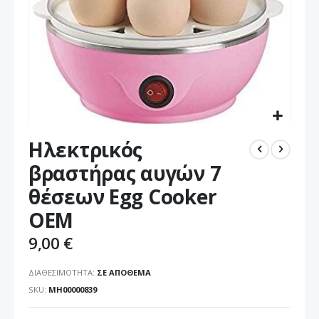
Μετάβαση
Ηλεκτρικός
στην
αρχή
βραστήρας αυγών 7
της
θέσεων Egg Cooker
συλλογής
εικόνων
OEM
9,00 €
ΔΙΑΘΕΣΙΜΌΤΗΤΑ:
ΣΕ ΑΠΌΘΕΜΑ
SKU
ΜΗ00000839