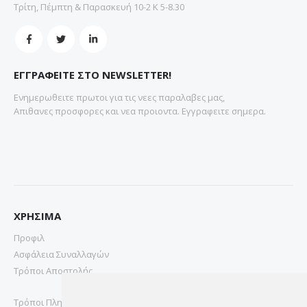
Τρίτη, Πέμπτη & Παρασκευή 10-2 Κ 5-8.30
ΕΓΓΡΑΦΕΙΤΕ ΣΤΟ NEWSLETTER!
Ενημερωθειτε πρωτοι για τις νεες παραλαβες μας,
Απιθανες προσφορες και νεα προιοντα. Εγγραφειτε σημερα.
ΧΡΗΣΙΜΑ
Προφιλ
Ασφάλεια Συναλλαγών
Τρόποι Αποστολής
Τρόποι Πληρωμής