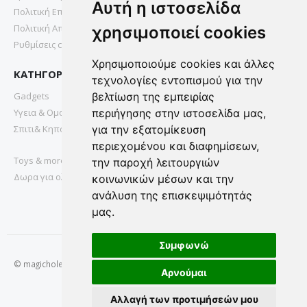
Αυτή η ιστοσελίδα
Πολιτική Επιστροφών
Πολιτική Απορρήτου
χρησιμοποιεί cookies
Ρυθμίσεις cookies
Χρησιμοποιούμε cookies και άλλες
ΚΑΤΗΓΟΡΙΕΣ
τεχνολογίες εντοπισμού για την
Gadgets
βελτίωση της εμπειρίας
Υγεια & Ομορφια
περιήγησης στην ιστοσελίδα μας,
Σπιτι& Κηπος
για την εξατομίκευση
περιεχομένου και διαφημίσεων,
Toys & more
την παροχή λειτουργιών
Δωρα για ολους
κοινωνικών μέσων και την
ανάλυση της επισκεψιμότητάς
μας.
Συμφωνώ
© magichole.gr 2022. All Rights Reserved.
Αρνούμαι
Αλλαγή των προτιμήσεών μου