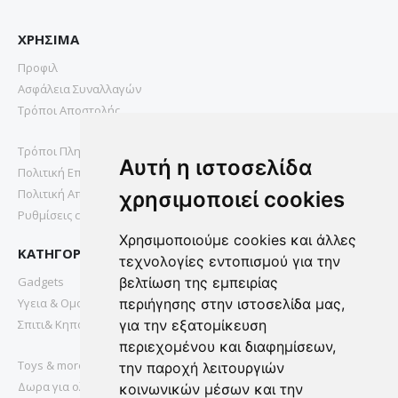
ΧΡΗΣΙΜΑ
Προφιλ
Ασφάλεια Συναλλαγών
Τρόποι Αποστολής
Τρόποι Πληρωμής
Αυτή η ιστοσελίδα
Πολιτική Επιστροφών
Πολιτική Απορρήτου
χρησιμοποιεί cookies
Ρυθμίσεις cookies
Χρησιμοποιούμε cookies και άλλες
ΚΑΤΗΓΟΡΙΕΣ
τεχνολογίες εντοπισμού για την
Gadgets
βελτίωση της εμπειρίας
Υγεια & Ομορφια
περιήγησης στην ιστοσελίδα μας,
Σπιτι& Κηπος
για την εξατομίκευση
περιεχομένου και διαφημίσεων,
Toys & more
την παροχή λειτουργιών
Δωρα για ολους
κοινωνικών μέσων και την