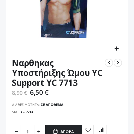
Μετάβαση
Ναρθηκας
στην
αρχή
Υποστήριξης Ώμου YC
της
Support YC 7713
συλλογής
εικόνων
6,50 €
8,90 €
ΔΙΑΘΕΣΙΜΌΤΗΤΑ:
ΣΕ ΑΠΌΘΕΜΑ
SKU
YC 7713
ΑΓΟΡΆ