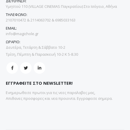
ΔΙΕΥΘΥΝΣΗ:
Υμηττού 110 (VILLAGE CINEMAS Παγκρατίου) Στο Ισόγειο, Αθήνα
ΤΗΛΕΦΩΝΟ:
2107010472 & 2114063702 & 6985033163
EMAIL:
info@magichole.gr
ΩΡΑΡΙΟ:
Δευτέρα, Τετάρτη & Σάββατο 10-2
Τρίτη, Πέμπτη & Παρασκευή 10-2 Κ 5-8.30
ΕΓΓΡΑΦΕΙΤΕ ΣΤΟ NEWSLETTER!
Ενημερωθειτε πρωτοι για τις νεες παραλαβες μας,
Απιθανες προσφορες και νεα προιοντα. Εγγραφειτε σημερα.