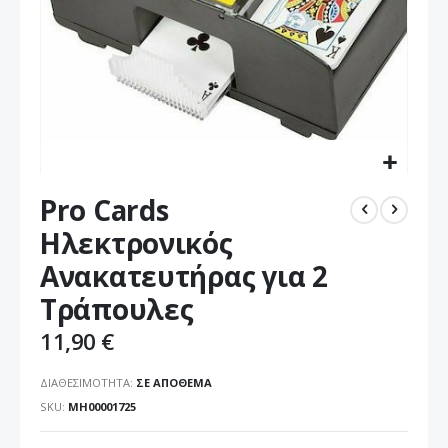
Μετάβαση
Pro Cards
στην
αρχή
Ηλεκτρονικός
της
Ανακατευτήρας για 2
συλλογής
εικόνων
Τράπουλες
11,90 €
ΔΙΑΘΕΣΙΜΌΤΗΤΑ:
ΣΕ ΑΠΌΘΕΜΑ
SKU
ΜΗ00001725