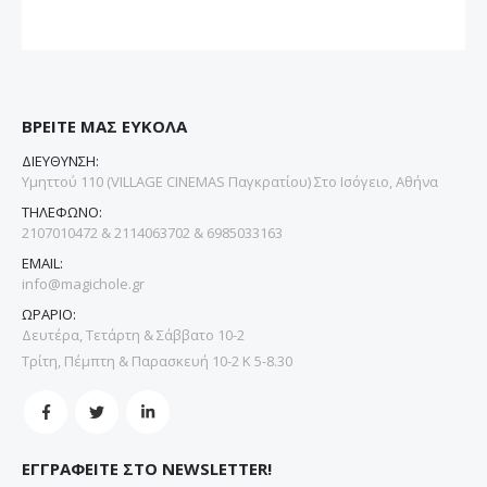
ΒΡΕΙΤΕ ΜΑΣ ΕΥΚΟΛΑ
ΔΙΕΥΘΥΝΣΗ:
Υμηττού 110 (VILLAGE CINEMAS Παγκρατίου) Στο Ισόγειο, Αθήνα
ΤΗΛΕΦΩΝΟ:
2107010472 & 2114063702 & 6985033163
EMAIL:
info@magichole.gr
ΩΡΑΡΙΟ:
Δευτέρα, Τετάρτη & Σάββατο 10-2
Τρίτη, Πέμπτη & Παρασκευή 10-2 Κ 5-8.30
ΕΓΓΡΑΦΕΙΤΕ ΣΤΟ NEWSLETTER!