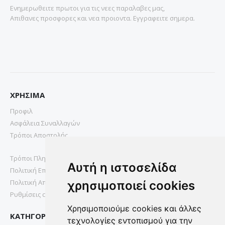
Ενημερωθειτε πρωτοι για τις νεες παραλαβες μας,
Απιθανες προσφορες και νεα προιοντα. Εγγραφειτε σημερα.
ΧΡΗΣΙΜΑ
Προφιλ
Ασφάλεια Συναλλαγών
Τρόποι Αποστολής
Τρόποι Πληρωμής
Αυτή η ιστοσελίδα
Πολιτική Επιστροφών
Πολιτική Απορρήτου
χρησιμοποιεί cookies
Ρυθμίσεις cookies
Χρησιμοποιούμε cookies και άλλες
ΚΑΤΗΓΟΡΙΕΣ
τεχνολογίες εντοπισμού για την