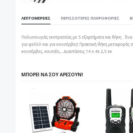
Μετάβαση
στην
ΛΕΠΤΟΜΈΡΕΙΕΣ
ΠΕΡΙΣΣΌΤΕΡΕΣ ΠΛΗΡΟΦΟΡΊΕΣ
B
αρχή
της
συλλογής
Πολυσουγιάς εκστρατείας με 5 εξαρτήματα και θήκη . Έν
εικόνων
για φελλό και για κονσέρβες! Πρακτική θήκη μεταφοράς στ
κονσέρβες, κουτάλι,...Διαστάσεις 14 x 4x 2,5 εκ
ΜΠΟΡΕΊ ΝΑ ΣΟΥ ΑΡΈΣΟΥΝ!