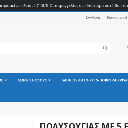
παραμείνει κλειστό 7-18/8. Οι παραγγελίες στο διάστημα αυτό θα εξ
Σύνδεση
Επικοινωνεί
RE
ΔΩΡΑ ΓΙΑ ΟΛΟΥΣ
GADGETS AUTO-PETS-HOBBY-SURVIVA
ΠΟΛΥΣΟΥΓΙΑΣ ΜΕ 5 