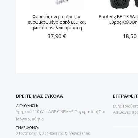
Φορητός ανεμιστήρας με
Baofeng BF-T3 Walk
ενσωματωμένο φακό LED και
Εύρος Κάλυψη
ηλιακό πάνελ για φόρτιση
37,90 €
18,50
ΒΡΕΙΤΕ ΜΑΣ ΕΥΚΟΛΑ
ΕΓΓΡΑΦΕΙΤ
ΔΙΕΥΘΥΝΣΗ:
Ενημερωθειτε
Υμηττού 110 (VILLAGE CINEMAS Παγκρατίου) Στο
Απιθανες προ
Ισόγειο, Αθήνα
ΤΗΛΕΦΩΝΟ:
2107010472 & 2114063702 & 6985033163