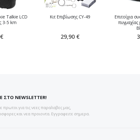
ie Talkie LCD
Κιτ Επιβίωσης CY-49
Επιτοίχια σ
ς 3-5 km
πυγμαχίας
B
 €
29,90 €
3
Ε ΣΤΟ NEWSLETTER!
 πρωτοι για τις νεες παραλαβες μας,
σφορες και νεα προιοντα. Εγγραφειτε σημερα.