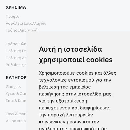
ΧΡΗΣΙΜΑ
Προφιλ
Ασφάλεια Συναλλαγών
Τρόποι Αποστολής
Τρόποι Πληρωμής
Αυτή η ιστοσελίδα
Πολιτική Επιστροφών
Πολιτική Απορρήτου
χρησιμοποιεί cookies
Ρυθμίσεις cookies
Χρησιμοποιούμε cookies και άλλες
ΚΑΤΗΓΟΡΙΕΣ
τεχνολογίες εντοπισμού για την
Gadgets
βελτίωση της εμπειρίας
Υγεια & Ομορφια
περιήγησης στην ιστοσελίδα μας,
Σπιτι& Κηπος
για την εξατομίκευση
περιεχομένου και διαφημίσεων,
Toys & more
την παροχή λειτουργιών
Δωρα για ολους
κοινωνικών μέσων και την
ανάλυση της επισκεψιμότητάς