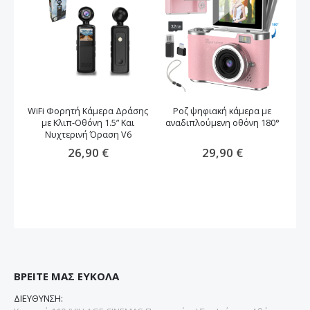
WiFi Φορητή Κάμερα Δράσης
Ροζ ψηφιακή κάμερα με
Φ
με Κλιπ-Οθόνη 1.5” Και
αναδιπλούμενη οθόνη 180°
Νυχτερινή Όραση V6
26,90 €
29,90 €
ΒΡΕΙΤΕ ΜΑΣ ΕΥΚΟΛΑ
ΔΙΕΥΘΥΝΣΗ: