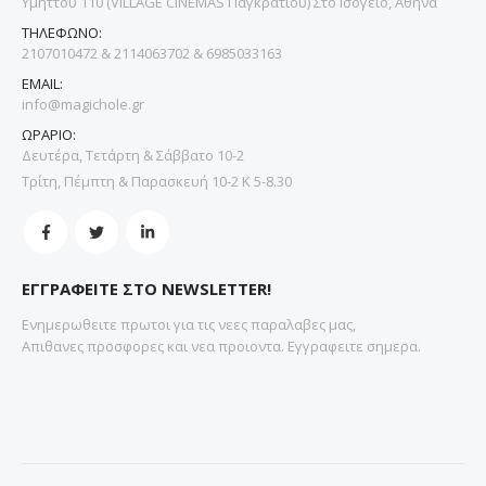
Υμηττού 110 (VILLAGE CINEMAS Παγκρατίου) Στο Ισόγειο, Αθήνα
ΤΗΛΕΦΩΝΟ:
2107010472 & 2114063702 & 6985033163
EMAIL:
info@magichole.gr
ΩΡΑΡΙΟ:
Δευτέρα, Τετάρτη & Σάββατο 10-2
Τρίτη, Πέμπτη & Παρασκευή 10-2 Κ 5-8.30
ΕΓΓΡΑΦΕΙΤΕ ΣΤΟ NEWSLETTER!
Ενημερωθειτε πρωτοι για τις νεες παραλαβες μας,
Απιθανες προσφορες και νεα προιοντα. Εγγραφειτε σημερα.