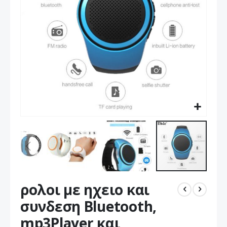
Μετάβαση
ρολοι με ηχειο και
στην
αρχή
συνδεση Bluetooth,
της
mp3Player και
συλλογής