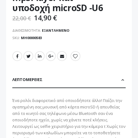
εικόνων
υποδοχή microSD -U6
14,90 €
22,00 €
ΔΙΑΘΕΣΙΜΌΤΗΤΑ:
ΕΞΑΝΤΛΗΜΈΝΟ
SKU
ΜΗ00000583
ΛΕΠΤΟΜΈΡΕΙΕΣ
Ένα ρολόι διαφορετικό από οποιοδήποτε άλλο! Παίζει την
αγαπημένη σας μουσική από κάρτα microSD ή απευθείας
από το κινητό σας τηλέφωνο μέσω Bluetooth σαν ένα
οποιοδήποτε ηχείο, χωρίς να χάνετε ποτέ κλήσεις.
Λειτουργεί ως selfie χειριστήριο για την κάμερα τ Χωρίς τον
περιορισμό των καλωδίων μπορείτε να το τοποθετήσετε