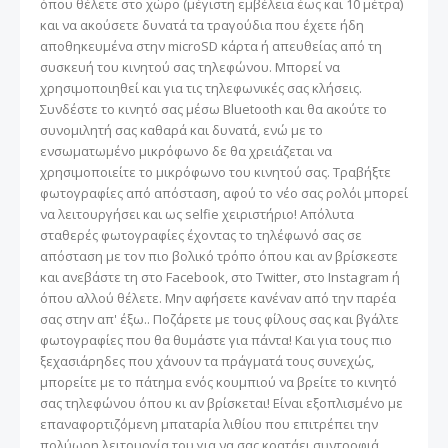
όπου θέλετε στο χώρο (μέγιστη εμβέλεια έως και 10 μέτρα)
και να ακούσετε δυνατά τα τραγούδια που έχετε ήδη
αποθηκευμένα στην microSD κάρτα ή απευθείας από τη
συσκευή του κινητού σας τηλεφώνου. Μπορεί να
χρησιμοποιηθεί και για τις τηλεφωνικές σας κλήσεις.
Συνδέστε το κινητό σας μέσω Bluetooth και θα ακούτε το
συνομιλητή σας καθαρά και δυνατά, ενώ με το
ενσωματωμένο μικρόφωνο δε θα χρειάζεται να
χρησιμοποιείτε το μικρόφωνο του κινητού σας. Τραβήξτε
φωτογραφίες από απόσταση, αφού το νέο σας ρολόι μπορεί
να λειτουργήσει και ως selfie χειριστήριο! Απόλυτα
σταθερές φωτογραφίες έχοντας το τηλέφωνό σας σε
απόσταση με τον πιο βολικό τρόπο όπου και αν βρίσκεστε
και ανεβάστε τη στο Facebook, στο Twitter, στο Instagram ή
όπου αλλού θέλετε. Μην αφήσετε κανέναν από την παρέα
σας στην απ' έξω.. Ποζάρετε με τους φίλους σας και βγάλτε
φωτογραφίες που θα θυμάστε για πάντα! Και για τους πιο
ξεχασιάρηδες που χάνουν τα πράγματά τους συνεχώς,
μπορείτε με το πάτημα ενός κουμπιού να βρείτε το κινητό
σας τηλεφώνου όπου κι αν βρίσκεται! Είναι εξοπλισμένο με
επαναφορτιζόμενη μπαταρία λιθίου που επιτρέπει την
πολύωρη λειτουργία του για να σας κρατάει συντροφιά