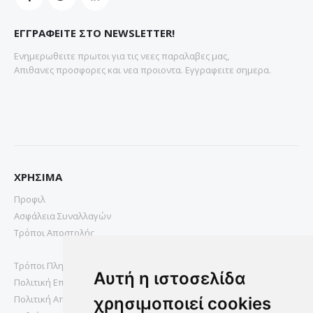
ΕΓΓΡΑΦΕΙΤΕ ΣΤΟ NEWSLETTER!
Ενημερωθειτε πρωτοι για τις νεες παραλαβες μας,
Απιθανες προσφορες και νεα προιοντα. Εγγραφειτε σημερα.
ΧΡΗΣΙΜΑ
Προφιλ
Ασφάλεια Συναλλαγών
Τρόποι Αποστολής
Τρόποι Πληρωμής
Αυτή η ιστοσελίδα
Πολιτική Επιστροφών
Πολιτική Απορρήτου
χρησιμοποιεί cookies