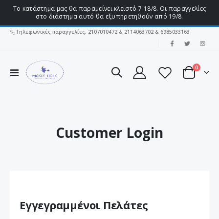
Το κατάστημα μας θα παραμείνει κλειστό 7-18/8. Οι παραγγελίες
στο διάστημα αυτό θα εξυπηρετηθούν από 19/8.
Τηλεφωνικές παραγγελίες: 2107010472 & 2114063702 & 6985033163
|
στοιχεί
0
Εναλλαγή
Cart
Πλοήγησης
Customer Login
Εγγεγραμμένοι Πελάτες