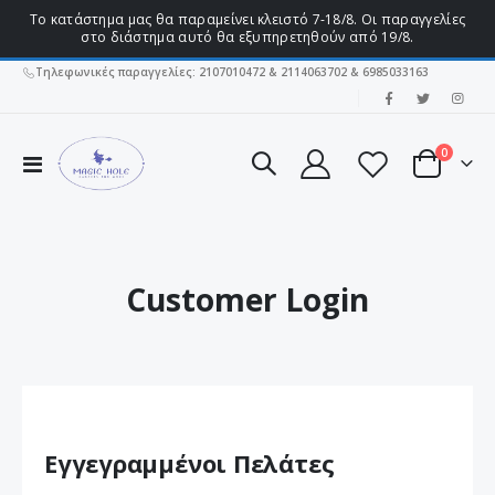
Το κατάστημα μας θα παραμείνει κλειστό 7-18/8. Οι παραγγελίες
στο διάστημα αυτό θα εξυπηρετηθούν από 19/8.
Τηλεφωνικές παραγγελίες: 2107010472 & 2114063702 & 6985033163
|
στοιχεί
0
Εναλλαγή
Cart
Πλοήγησης
Customer Login
Εγγεγραμμένοι Πελάτες