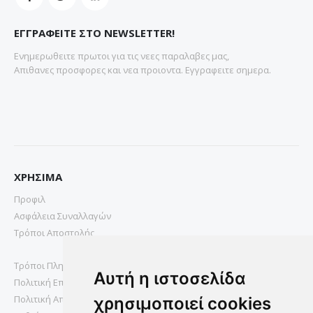
ΕΓΓΡΑΦΕΙΤΕ ΣΤΟ NEWSLETTER!
Ενημερωθειτε πρωτοι για τις νεες παραλαβες μας,
Απιθανες προσφορες και νεα προιοντα. Εγγραφειτε σημερα.
ΧΡΗΣΙΜΑ
Προφιλ
Ασφάλεια Συναλλαγών
Τρόποι Αποστολής
Τρόποι Πληρωμής
Αυτή η ιστοσελίδα
Πολιτική Επιστροφών
Πολιτική Απορρήτου
χρησιμοποιεί cookies