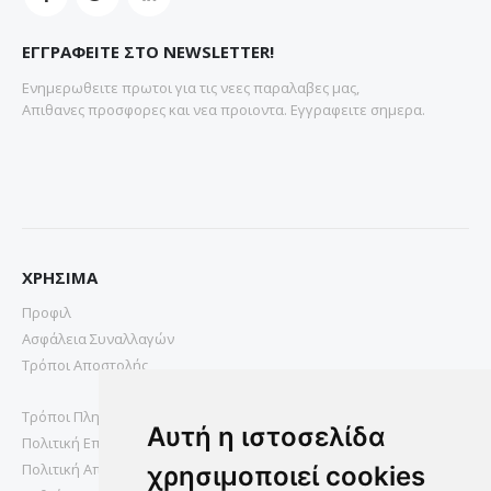
ΕΓΓΡΑΦΕΙΤΕ ΣΤΟ NEWSLETTER!
Ενημερωθειτε πρωτοι για τις νεες παραλαβες μας,
Απιθανες προσφορες και νεα προιοντα. Εγγραφειτε σημερα.
ΧΡΗΣΙΜΑ
Προφιλ
Ασφάλεια Συναλλαγών
Τρόποι Αποστολής
Τρόποι Πληρωμής
Αυτή η ιστοσελίδα
Πολιτική Επιστροφών
Πολιτική Απορρήτου
χρησιμοποιεί cookies