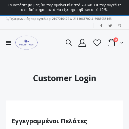
Το κατάστημα μας θα παραμείνει κλειστό 7-18/8. Οι παραγγελίες
στο διάστημα αυτό θα εξυπηρετηθούν από 19/8.
Τηλεφωνικές παραγγελίες: 2107010472 & 2114063702 & 6985033163
|
στοιχεί
0
Εναλλαγή
Cart
Πλοήγησης
Customer Login
Εγγεγραμμένοι Πελάτες