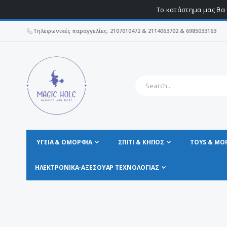
Το κατάστημα μας θα 
Τηλεφωνικές παραγγελίες: 2107010472 & 2114063702 & 6985033163
ΥΓΕΊΑ & ΟΜΟΡΦΙΆ
ΣΠΊΤΙ & ΚΗΠΟΣ
TOYS & MO
ΗΛΕΚΤΡΟΝΙΚΆ-ΑΞΕΣΟΥΆΡ ΤΕΧΝΟΛΟΓΊΑΣ