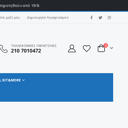
υπηρετηθούν από 19/8.
|
στε μαζί μας
Δημιουργία Λογαριασμού
στοιχεία
ΤΗΛΛΕΦΩΝΙΚΕΣ ΠΑΡΑΓΓΕΛΙΕΣ
0
210 7010472
Cart
L KIT&MORE