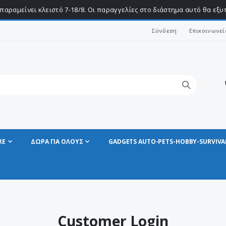
παραμείνει κλειστό 7-18/8. Οι παραγγελίες στο διάστημα αυτό θα εξ
Σύνδεση
Επικοινωνεί
RE
ΔΩΡΑ ΓΙΑ ΟΛΟΥΣ
GADGETS AUTO-PETS-HOBBY-SURVIVA
Customer Login