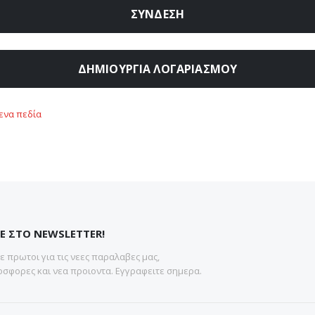
ΣΎΝΔΕΣΗ
ΔΗΜΙΟΥΡΓΊΑ ΛΟΓΑΡΙΑΣΜΟΎ
Ε ΣΤΟ NEWSLETTER!
 πρωτοι για τις νεες παραλαβες μας,
σφορες και νεα προιοντα. Εγγραφειτε σημερα.