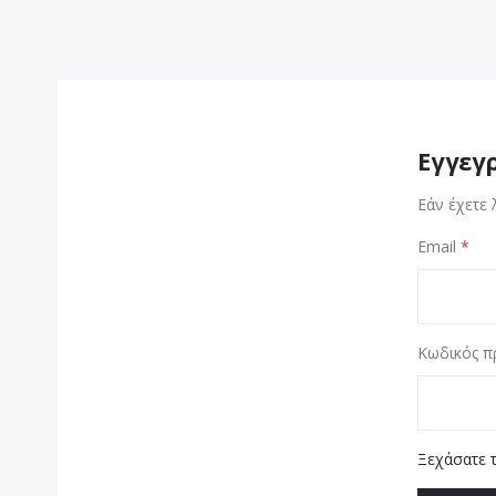
Εγγεγ
Εάν έχετε 
Email
Κωδικός π
Ξεχάσατε 