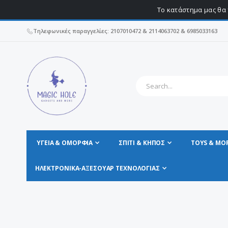
Το κατάστημα μας θα 
Τηλεφωνικές παραγγελίες: 2107010472 & 2114063702 & 6985033163
ΥΓΕΊΑ & ΟΜΟΡΦΙΆ
ΣΠΊΤΙ & ΚΗΠΟΣ
TOYS & MO
ΗΛΕΚΤΡΟΝΙΚΆ-ΑΞΕΣΟΥΆΡ ΤΕΧΝΟΛΟΓΊΑΣ