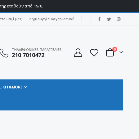
υπηρετηθούν από 19/8.
|
στε μαζί μας
Δημιουργία Λογαριασμού
στοιχεία
ΤΗΛΛΕΦΩΝΙΚΕΣ ΠΑΡΑΓΓΕΛΙΕΣ
0
210 7010472
Cart
L KIT&MORE