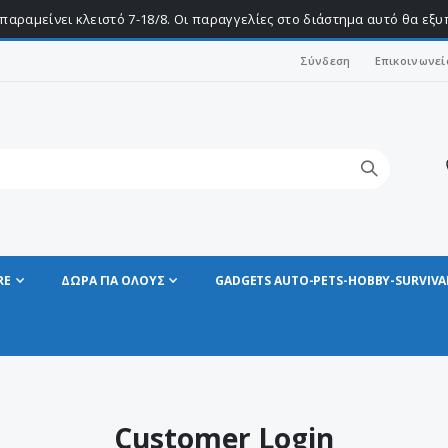
παραμείνει κλειστό 7-18/8. Οι παραγγελίες στο διάστημα αυτό θα εξ
Σύνδεση
Επικοινωνεί
RE
ΔΩΡΑ ΓΙΑ ΟΛΟΥΣ
GADGETS AUTO-PETS-HOBBY-SURVIVA
Customer Login