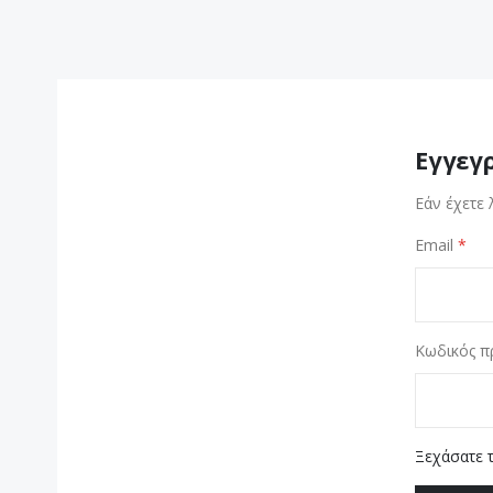
Εγγεγ
Εάν έχετε 
Email
Κωδικός π
Ξεχάσατε 