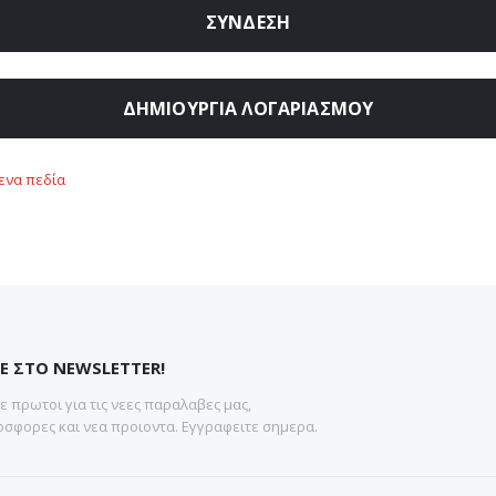
ΣΎΝΔΕΣΗ
ΔΗΜΙΟΥΡΓΊΑ ΛΟΓΑΡΙΑΣΜΟΎ
Ε ΣΤΟ NEWSLETTER!
 πρωτοι για τις νεες παραλαβες μας,
σφορες και νεα προιοντα. Εγγραφειτε σημερα.