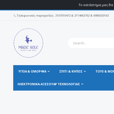
Το κατάστημα μας θα 
Τηλεφωνικές παραγγελίες: 2107010472 & 2114063702 & 6985033163
ΥΓΕΊΑ & ΟΜΟΡΦΙΆ
ΣΠΊΤΙ & ΚΗΠΟΣ
TOYS & MO
ΗΛΕΚΤΡΟΝΙΚΆ-ΑΞΕΣΟΥΆΡ ΤΕΧΝΟΛΟΓΊΑΣ