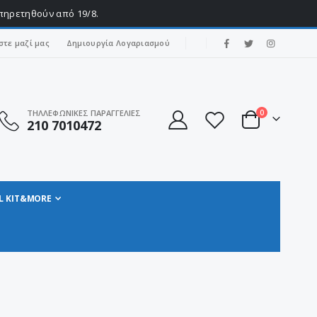
υπηρετηθούν από 19/8.
|
στε μαζί μας
Δημιουργία Λογαριασμού
στοιχεία
ΤΗΛΛΕΦΩΝΙΚΕΣ ΠΑΡΑΓΓΕΛΙΕΣ
0
210 7010472
Cart
L KIT&MORE