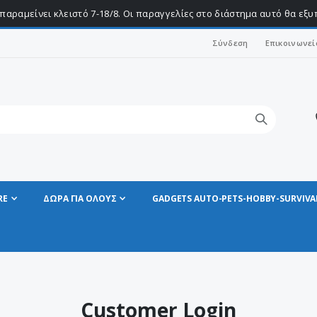
παραμείνει κλειστό 7-18/8. Οι παραγγελίες στο διάστημα αυτό θα εξ
Σύνδεση
Επικοινωνεί
RE
ΔΩΡΑ ΓΙΑ ΟΛΟΥΣ
GADGETS AUTO-PETS-HOBBY-SURVIVA
Customer Login