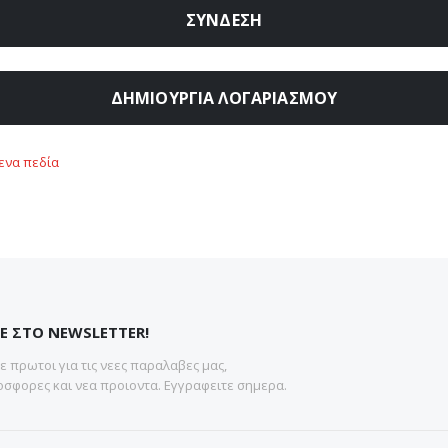
ΣΎΝΔΕΣΗ
ΔΗΜΙΟΥΡΓΊΑ ΛΟΓΑΡΙΑΣΜΟΎ
Ε ΣΤΟ NEWSLETTER!
 πρωτοι για τις νεες παραλαβες μας,
σφορες και νεα προιοντα. Εγγραφειτε σημερα.