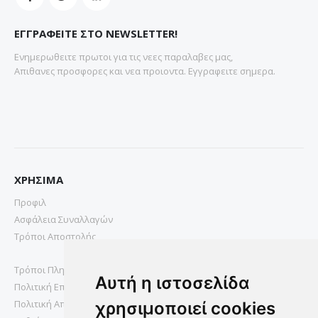
ΕΓΓΡΑΦΕΙΤΕ ΣΤΟ NEWSLETTER!
Ενημερωθειτε πρωτοι για τις νεες παραλαβες μας,
Απιθανες προσφορες και νεα προιοντα. Εγγραφειτε σημερα.
ΧΡΗΣΙΜΑ
Προφιλ
Ασφάλεια Συναλλαγών
Τρόποι Αποστολής
Τρόποι Πληρωμής
Αυτή η ιστοσελίδα
Πολιτική Επιστροφών
Πολιτική Απορρήτου
χρησιμοποιεί cookies