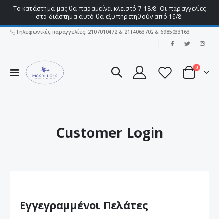
Το κατάστημα μας θα παραμείνει κλειστό 7-18/8. Οι παραγγελίες
στο διάστημα αυτό θα εξυπηρετηθούν από 19/8.
Τηλεφωνικές παραγγελίες: 2107010472 & 2114063702 & 6985033163
|
στοιχεί
0
Εναλλαγή
Cart
Πλοήγησης
Customer Login
Εγγεγραμμένοι Πελάτες