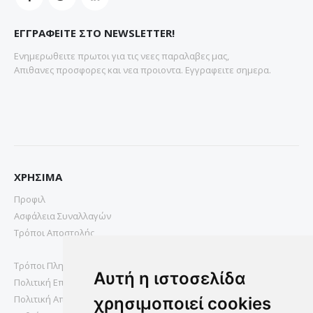
ΕΓΓΡΑΦΕΙΤΕ ΣΤΟ NEWSLETTER!
Ενημερωθειτε πρωτοι για τις νεες παραλαβες μας,
Απιθανες προσφορες και νεα προιοντα. Εγγραφειτε σημερα.
ΧΡΗΣΙΜΑ
Προφιλ
Ασφάλεια Συναλλαγών
Τρόποι Αποστολής
Τρόποι Πληρωμής
Αυτή η ιστοσελίδα
Πολιτική Επιστροφών
Πολιτική Απορρήτου
χρησιμοποιεί cookies