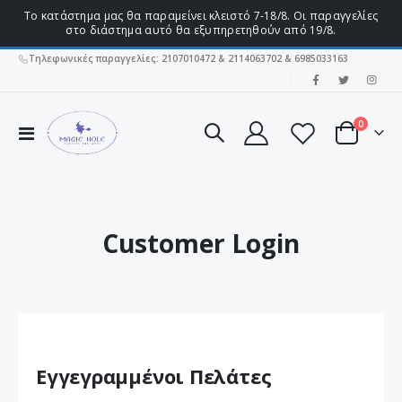
Το κατάστημα μας θα παραμείνει κλειστό 7-18/8. Οι παραγγελίες
στο διάστημα αυτό θα εξυπηρετηθούν από 19/8.
Τηλεφωνικές παραγγελίες: 2107010472 & 2114063702 & 6985033163
|
στοιχεί
0
Εναλλαγή
Cart
Πλοήγησης
Customer Login
Εγγεγραμμένοι Πελάτες