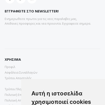
ΕΓΓΡΑΦΕΙΤΕ ΣΤΟ NEWSLETTER!
Ενημερωθειτε πρωτοι για τις νεες παραλαβες μας,
Απιθανες προσφορες και νεα προιοντα. Εγγραφειτε σημερα.
ΧΡΗΣΙΜΑ
Προφιλ
Ασφάλεια Συναλλαγών
Τρόποι Αποστολής
Τρόποι Πληρωμής
Αυτή η ιστοσελίδα
Πολιτική Επιστροφών
Πολιτική Απορρήτου
χρησιμοποιεί cookies