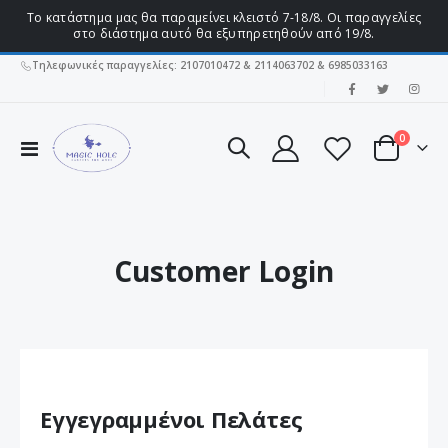
Το κατάστημα μας θα παραμείνει κλειστό 7-18/8. Οι παραγγελίες
στο διάστημα αυτό θα εξυπηρετηθούν από 19/8.
Τηλεφωνικές παραγγελίες: 2107010472 & 2114063702 & 6985033163
|
στοιχεί
0
Εναλλαγή
Cart
Πλοήγησης
Customer Login
Εγγεγραμμένοι Πελάτες