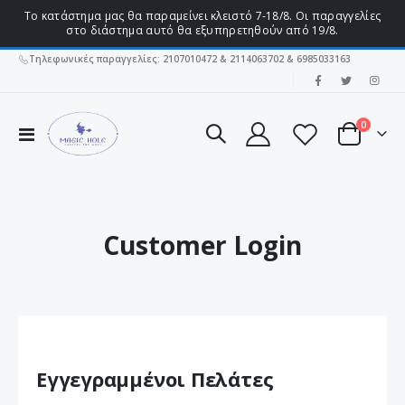
Το κατάστημα μας θα παραμείνει κλειστό 7-18/8. Οι παραγγελίες
στο διάστημα αυτό θα εξυπηρετηθούν από 19/8.
Τηλεφωνικές παραγγελίες: 2107010472 & 2114063702 & 6985033163
|
στοιχεί
0
Εναλλαγή
Cart
Πλοήγησης
Customer Login
Εγγεγραμμένοι Πελάτες