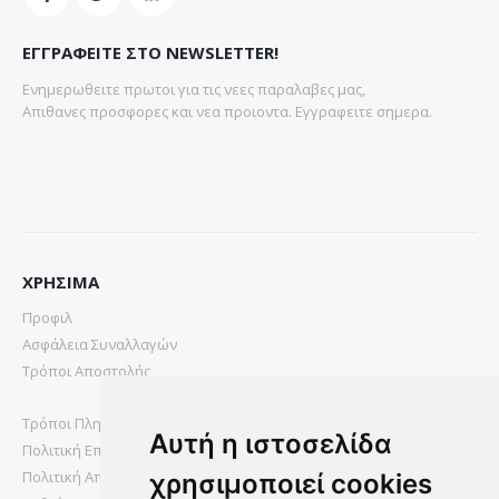
ΕΓΓΡΑΦΕΙΤΕ ΣΤΟ NEWSLETTER!
Ενημερωθειτε πρωτοι για τις νεες παραλαβες μας,
Απιθανες προσφορες και νεα προιοντα. Εγγραφειτε σημερα.
ΧΡΗΣΙΜΑ
Προφιλ
Ασφάλεια Συναλλαγών
Τρόποι Αποστολής
Τρόποι Πληρωμής
Αυτή η ιστοσελίδα
Πολιτική Επιστροφών
Πολιτική Απορρήτου
χρησιμοποιεί cookies