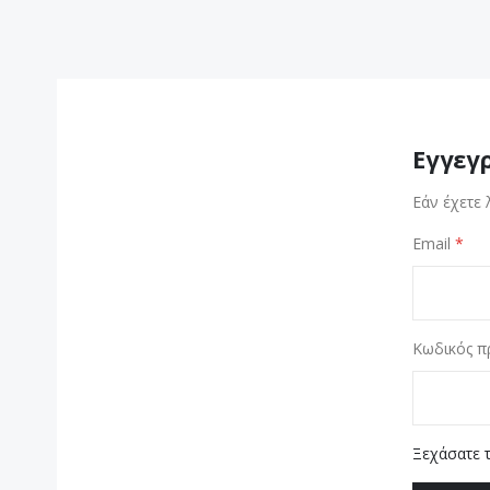
Εγγεγ
Εάν έχετε 
Email
Κωδικός π
Ξεχάσατε 