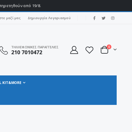
υπηρετηθούν από 19/8.
|
στε μαζί μας
Δημιουργία Λογαριασμού
στοιχεία
ΤΗΛΛΕΦΩΝΙΚΕΣ ΠΑΡΑΓΓΕΛΙΕΣ
0
210 7010472
Cart
L KIT&MORE