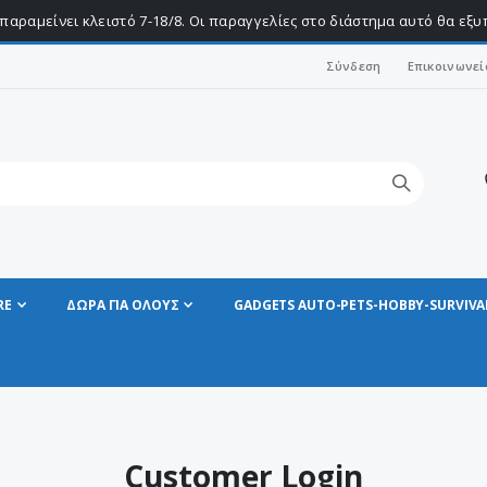
παραμείνει κλειστό 7-18/8. Οι παραγγελίες στο διάστημα αυτό θα εξ
Σύνδεση
Επικοινωνεί
RE
ΔΩΡΑ ΓΙΑ ΟΛΟΥΣ
GADGETS AUTO-PETS-HOBBY-SURVIVA
Customer Login