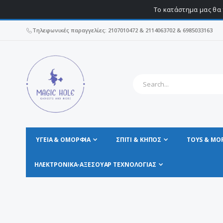
Το κατάστημα μας θα 
Τηλεφωνικές παραγγελίες: 2107010472 & 2114063702 & 6985033163
ΥΓΕΊΑ & ΟΜΟΡΦΙΆ
ΣΠΊΤΙ & ΚΗΠΟΣ
TOYS & MO
ΗΛΕΚΤΡΟΝΙΚΆ-ΑΞΕΣΟΥΆΡ ΤΕΧΝΟΛΟΓΊΑΣ