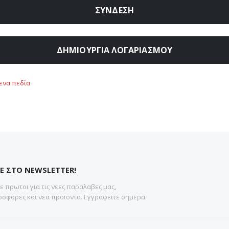
ΣΎΝΔΕΣΗ
ΔΗΜΙΟΥΡΓΊΑ ΛΟΓΑΡΙΑΣΜΟΎ
Ε ΣΤΟ NEWSLETTER!
 πρωτοι για τις νεες παραλαβες μας,
σφορες και νεα προιοντα. Εγγραφειτε σημερα.