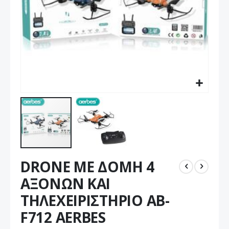
Μετάβαση
DRONE ΜΕ ΔΟΜΗ 4
στην
αρχή
ΑΞΟΝΩΝ ΚΑΙ
της
ΤΗΛΕΧΕΙΡΙΣΤΗΡΙΟ AB-
συλλογής
εικόνων
F712 AERBES