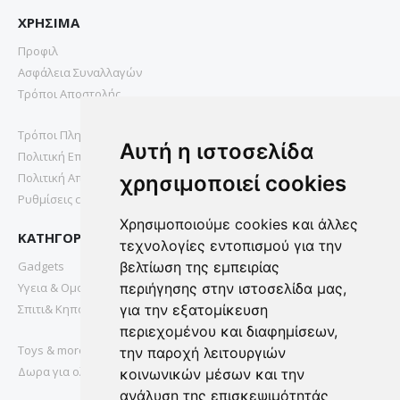
ΧΡΗΣΙΜΑ
Προφιλ
Ασφάλεια Συναλλαγών
Τρόποι Αποστολής
Τρόποι Πληρωμής
Αυτή η ιστοσελίδα
Πολιτική Επιστροφών
Πολιτική Απορρήτου
χρησιμοποιεί cookies
Ρυθμίσεις cookies
Χρησιμοποιούμε cookies και άλλες
ΚΑΤΗΓΟΡΙΕΣ
τεχνολογίες εντοπισμού για την
Gadgets
βελτίωση της εμπειρίας
Υγεια & Ομορφια
περιήγησης στην ιστοσελίδα μας,
Σπιτι& Κηπος
για την εξατομίκευση
περιεχομένου και διαφημίσεων,
Toys & more
την παροχή λειτουργιών
Δωρα για ολους
κοινωνικών μέσων και την
ανάλυση της επισκεψιμότητάς