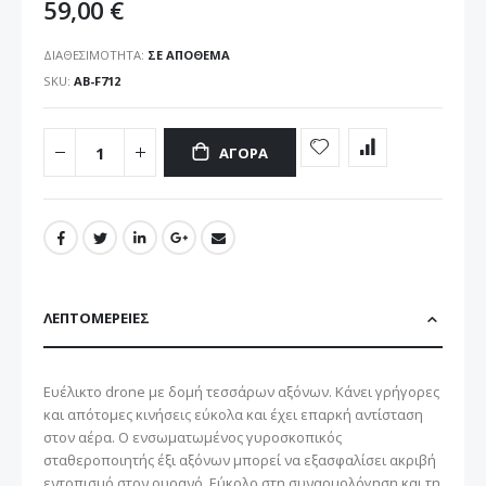
59,00 €
ΔΙΑΘΕΣΙΜΌΤΗΤΑ:
ΣΕ ΑΠΌΘΕΜΑ
SKU
AB-F712
ΑΓΟΡΆ
ΛΕΠΤΟΜΈΡΕΙΕΣ
Ευέλικτο drone με δομή τεσσάρων αξόνων. Κάνει γρήγορες
και απότομες κινήσεις εύκολα και έχει επαρκή αντίσταση
στον αέρα. Ο ενσωματωμένος γυροσκοπικός
σταθεροποιητής έξι αξόνων μπορεί να εξασφαλίσει ακριβή
εντοπισμό στον ουρανό. Εύκολο στη συναρμολόγηση και τη