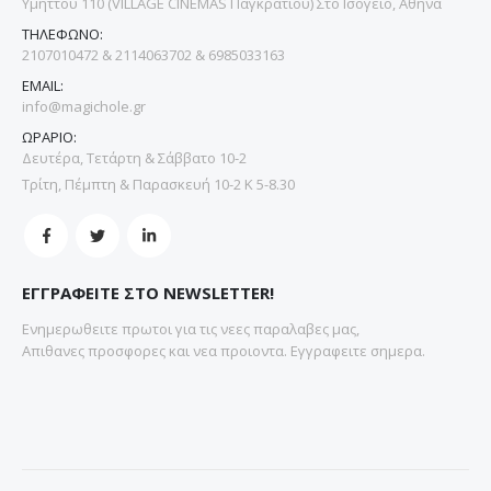
Υμηττού 110 (VILLAGE CINEMAS Παγκρατίου) Στο Ισόγειο, Αθήνα
ΤΗΛΕΦΩΝΟ:
2107010472 & 2114063702 & 6985033163
EMAIL:
info@magichole.gr
ΩΡΑΡΙΟ:
Δευτέρα, Τετάρτη & Σάββατο 10-2
Τρίτη, Πέμπτη & Παρασκευή 10-2 Κ 5-8.30
ΕΓΓΡΑΦΕΙΤΕ ΣΤΟ NEWSLETTER!
Ενημερωθειτε πρωτοι για τις νεες παραλαβες μας,
Απιθανες προσφορες και νεα προιοντα. Εγγραφειτε σημερα.