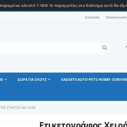
παραμείνει κλειστό 7-18/8. Οι παραγγελίες στο διάστημα αυτό θα εξ
Σύνδεση
Επικοινωνεί
RE
ΔΩΡΑ ΓΙΑ ΟΛΟΥΣ
GADGETS AUTO-PETS-HOBBY-SURVIVA
ΕΣ ΕΤΙΚΈΤΕΣ ΜΧ-5500
Ετικετογράφος Χειρ