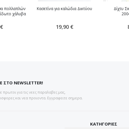
σα πολλαπλών
Κασετίνα για καλώδια Δικτύου
Δίχτυ Σ
ίδωτο χάλυβα
200
 €
19,90 €
Ε ΣΤΟ NEWSLETTER!
 πρωτοι για τις νεες παραλαβες μας,
σφορες και νεα προιοντα. Εγγραφειτε σημερα.
ΚΑΤΗΓΟΡΙΕΣ