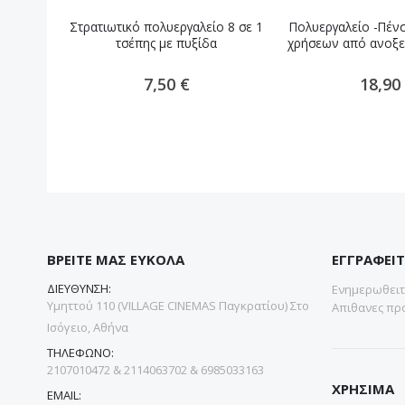
Στρατιωτικό πολυεργαλείο 8 σε 1
Πολυεργαλείο -Πέν
τσέπης με πυξίδα
χρήσεων από ανοξε
7,50 €
18,90
ΒΡΕΙΤΕ ΜΑΣ ΕΥΚΟΛΑ
ΕΓΓΡΑΦΕΙΤ
ΔΙΕΥΘΥΝΣΗ:
Ενημερωθειτε
Υμηττού 110 (VILLAGE CINEMAS Παγκρατίου) Στο
Απιθανες προ
Ισόγειο, Αθήνα
ΤΗΛΕΦΩΝΟ:
2107010472 & 2114063702 & 6985033163
ΧΡΗΣΙΜΑ
EMAIL: