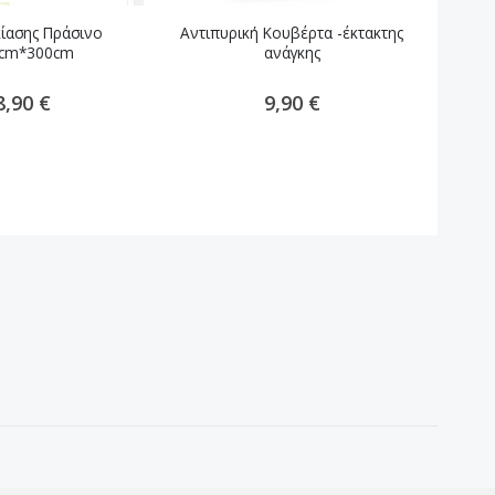
κίασης Πράσινο
Αντιπυρική Κουβέρτα -έκτακτης
Mota
cm*300cm
ανάγκης
8,90 €
9,90 €