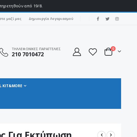
υπηρετηθούν από 19/8.
|
στε μαζί μας
Δημιουργία Λογαριασμού
στοιχεία
ΤΗΛΛΕΦΩΝΙΚΕΣ ΠΑΡΑΓΓΕΛΙΕΣ
0
210 7010472
Cart
L KIT&MORE
ός Για Εκτύπωση