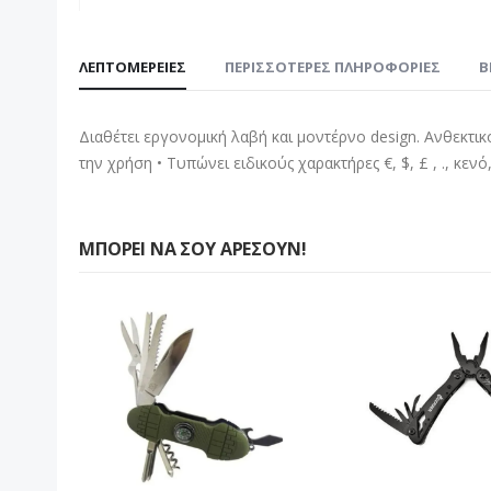
Μετάβαση
στην
ΛΕΠΤΟΜΈΡΕΙΕΣ
ΠΕΡΙΣΣΌΤΕΡΕΣ ΠΛΗΡΟΦΟΡΊΕΣ
B
αρχή
της
συλλογής
Διαθέτει εργονομική λαβή και μοντέρνο design. Ανθεκτι
εικόνων
την χρήση • Τυπώνει ειδικούς χαρακτήρες €, $, £ , ., κεν
ΜΠΟΡΕΊ ΝΑ ΣΟΥ ΑΡΈΣΟΥΝ!