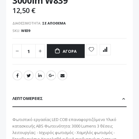
3000lm W839
12,50 €
ΔΙΑΘΕΣΙΜΌΤΗΤΑ:
ΣΕ ΑΠΌΘΕΜΑ
SKU
W839
ΑΓΟΡΆ
ΛΕΠΤΟΜΈΡΕΙΕΣ
Φωτιστικό εργασίας LED COB επαναφορτιζόμενο Υλικό
κατασκευής ABS Φωτεινότητα: 3000 Lumens 3 θέσεις
λειτουργίας: - Ισχυρός φωτισμός - Χαμηλός φωτισμός -
Στροβοσκόπιο Χειρολαβή ειδικά σχεδιασμένη ώστε να