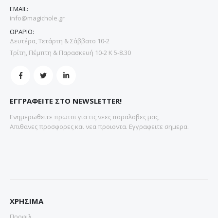
EMAIL:
info@magichole.gr
ΩΡΑΡΙΟ:
Δευτέρα, Τετάρτη & Σάββατο 10-2
Τρίτη, Πέμπτη & Παρασκευή 10-2 Κ 5-8.30
ΕΓΓΡΑΦΕΙΤΕ ΣΤΟ NEWSLETTER!
Ενημερωθειτε πρωτοι για τις νεες παραλαβες μας,
Απιθανες προσφορες και νεα προιοντα. Εγγραφειτε σημερα.
ΧΡΗΣΙΜΑ
Προφιλ