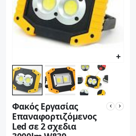
Μετάβαση
Φακός Εργασίας
στην
αρχή
Επαναφορτιζόμενος
της
Led σε 2 σχεδια
συλλογής
εικόνων