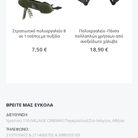
Στρατιωτικό πολυεργαλείο 8
Πολυεργαλείο -Πένσα
σε 1 τσέπης με πυξίδα
πολλαπλών χρήσεων από
ανοξείδωτο χάλυβα
7,50 €
18,90 €
ΒΡΕΙΤΕ ΜΑΣ ΕΥΚΟΛΑ
ΔΙΕΥΘΥΝΣΗ:
Υμηττού 110 (VILLAGE CINEMAS Παγκρατίου) Στο Ισόγειο, Αθήνα
ΤΗΛΕΦΩΝΟ:
2107010472 & 2114063702 & 6985033163