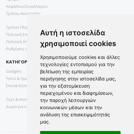
Ασφάλεια Συναλλαγών
Τρόποι Αποστολής
Τρόποι Πληρωμής
Αυτή η ιστοσελίδα
Πολιτική Επιστροφών
Πολιτική Απορρήτου
χρησιμοποιεί cookies
Ρυθμίσεις cookies
Χρησιμοποιούμε cookies και άλλες
ΚΑΤΗΓΟΡΙΕΣ
τεχνολογίες εντοπισμού για την
Gadgets
βελτίωση της εμπειρίας
Υγεια & Ομορφια
περιήγησης στην ιστοσελίδα μας,
Σπιτι& Κηπος
για την εξατομίκευση
περιεχομένου και διαφημίσεων,
Toys & more
την παροχή λειτουργιών
Δωρα για ολους
κοινωνικών μέσων και την
ανάλυση της επισκεψιμότητάς
μας.