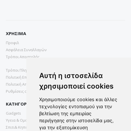
ΧΡΗΣΙΜΑ
Προφιλ
Ασφάλεια Συναλλαγών
Τρόποι Αποστολής
Τρόποι Πληρωμής
Αυτή η ιστοσελίδα
Πολιτική Επιστροφών
Πολιτική Απορρήτου
χρησιμοποιεί cookies
Ρυθμίσεις cookies
Χρησιμοποιούμε cookies και άλλες
ΚΑΤΗΓΟΡΙΕΣ
τεχνολογίες εντοπισμού για την
Gadgets
βελτίωση της εμπειρίας
Υγεια & Ομορφια
περιήγησης στην ιστοσελίδα μας,
Σπιτι& Κηπος
για την εξατομίκευση