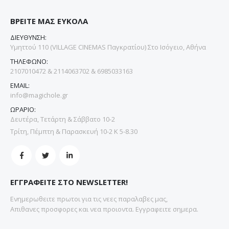
ΒΡΕΙΤΕ ΜΑΣ ΕΥΚΟΛΑ
ΔΙΕΥΘΥΝΣΗ:
Υμηττού 110 (VILLAGE CINEMAS Παγκρατίου) Στο Ισόγειο, Αθήνα
ΤΗΛΕΦΩΝΟ:
2107010472 & 2114063702 & 6985033163
EMAIL:
info@magichole.gr
ΩΡΑΡΙΟ:
Δευτέρα, Τετάρτη & Σάββατο 10-2
Τρίτη, Πέμπτη & Παρασκευή 10-2 Κ 5-8.30
ΕΓΓΡΑΦΕΙΤΕ ΣΤΟ NEWSLETTER!
Ενημερωθειτε πρωτοι για τις νεες παραλαβες μας,
Απιθανες προσφορες και νεα προιοντα. Εγγραφειτε σημερα.