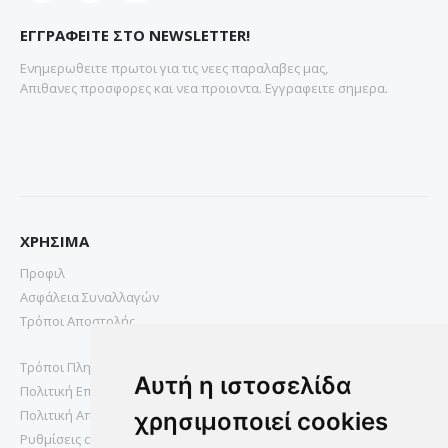
ΕΓΓΡΑΦΕΙΤΕ ΣΤΟ NEWSLETTER!
Ενημερωθειτε πρωτοι για τις νεες παραλαβες μας,
Απιθανες προσφορες και νεα προιοντα. Εγγραφειτε σημερα.
ΧΡΗΣΙΜΑ
Προφιλ
Ασφάλεια Συναλλαγών
Τρόποι Αποστολής
Τρόποι Πληρωμής
Αυτή η ιστοσελίδα
Πολιτική Επιστροφών
Πολιτική Απορρήτου
χρησιμοποιεί cookies
Ρυθμίσεις cookies