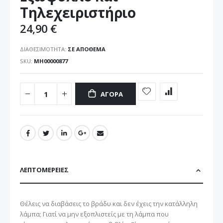
εικόνων
Τηλεχειριστήριο
24,90 €
ΔΙΑΘΕΣΙΜΌΤΗΤΑ:
ΣΕ ΑΠΌΘΕΜΑ
SKU
ΜΗ00000877
ΑΓΟΡΆ
ΛΕΠΤΟΜΈΡΕΙΕΣ
Θέλεις να διαβάσεις το βράδυ και δεν έχεις την κατάλληλη
λάμπα; Γιατί να μην εξοπλιστείς με τη λάμπα που