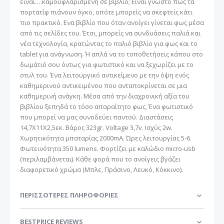
είναι….καμουφλαρισμένη σε βιβλίο; Είναι γνωστό πως τα
πορτατίφ πιάνουν όγκο, οπότε μπορείς να σκεφτείς κάτι
πιο πρακτικό. Ενα βιβλίο που όταν ανοίγει γίνεται φως μέσα
από τις σελίδες του. Έτσι, μπορείς να συνδυάσεις παλιά και
νέα τεχνολογία, κρατώντας το παλιό βιβλίο για φως και το
tablet για ανάγνωση. Ή απλά να το τοποθετήσεις κάπου στο
δωμάτιό σου όντως για φωτιστικό και να ξεχωρίζει με το
στυλ του. Ένα λειτουργικό αντικείμενο με την όψη ενός
καθημερινού αντικειμένου που ανταποκρίνεται σε μια
καθημερινή ανάγκη. Μέσα από την διαχρονική αξία του
βιβλίου ξεπηδά το τόσο απαραίτητο φως. Ένα φωτιστικό
που μπορεί να μας συνοδεύει παντού. Διαστάσεις
14,7Χ11Χ2,5εκ. Βάρος 323gr. Voltage 3,7v. Ισχύς 2w.
Χωρητικότητα μπαταρίας 2000mA. Ώρες λειτουργίας 5-6.
Φωτεινότητα 350 lumens. Φορτίζει με καλώδιο micro-usb
(περιλαμβάνεται). Κάθε φορά που το ανοίγεις βγάζει
διαφορετικό χρώμα (Μπλε, Πράσινο, Λευκό, Κόκκινο).
ΠΕΡΙΣΣΌΤΕΡΕΣ ΠΛΗΡΟΦΟΡΊΕΣ
BESTPRICE REVIEWS