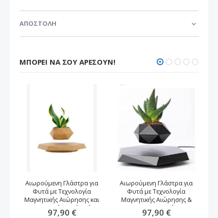
ΑΠΟΣΤΟΛΗ
ΜΠΟΡΕΊ ΝΑ ΣΟΥ ΑΡΈΣΟΥΝ!
Αιωρούμενη Γλάστρα για
Αιωρούμενη Γλάστρα για
Φυτά με Τεχνολογία
Φυτά με Τεχνολογία
αν
Μαγνητικής Αιώρησης και
Μαγνητικής Αιώρησης &
Περιστροφή -καφέ χρώμα
Περιστροφή
97,90 €
97,90 €