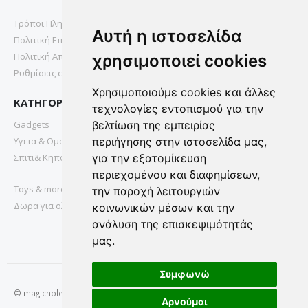
Τρόποι Πληρωμής
Αυτή η ιστοσελίδα
Πολιτική Επιστροφών
Πολιτική Απορρήτου
χρησιμοποιεί cookies
Ρυθμίσεις cookies
Χρησιμοποιούμε cookies και άλλες
ΚΑΤΗΓΟΡΙΕΣ
τεχνολογίες εντοπισμού για την
Gadgets
βελτίωση της εμπειρίας
Υγεια & Ομορφια
περιήγησης στην ιστοσελίδα μας,
Σπιτι& Κηπος
για την εξατομίκευση
περιεχομένου και διαφημίσεων,
Toys & more
την παροχή λειτουργιών
Δωρα για ολους
κοινωνικών μέσων και την
ανάλυση της επισκεψιμότητάς
μας.
Συμφωνώ
© magichole.gr 2022. All Rights Reserved.
Αρνούμαι