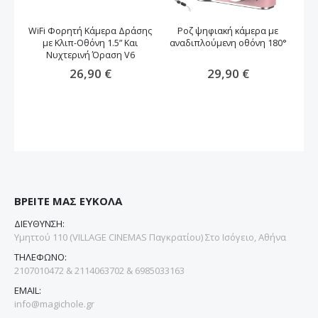
WiFi Φορητή Κάμερα Δράσης
Ροζ ψηφιακή κάμερα με
Φ
με Κλιπ-Οθόνη 1.5” Και
αναδιπλούμενη οθόνη 180°
Νυχτερινή Όραση V6
26,90 €
29,90 €
ΒΡΕΙΤΕ ΜΑΣ ΕΥΚΟΛΑ
ΔΙΕΥΘΥΝΣΗ:
Υμηττού 110 (VILLAGE CINEMAS Παγκρατίου) Στο Ισόγειο, Αθήνα
ΤΗΛΕΦΩΝΟ:
2107010472 & 2114063702 & 6985033163
EMAIL:
info@magichole.gr