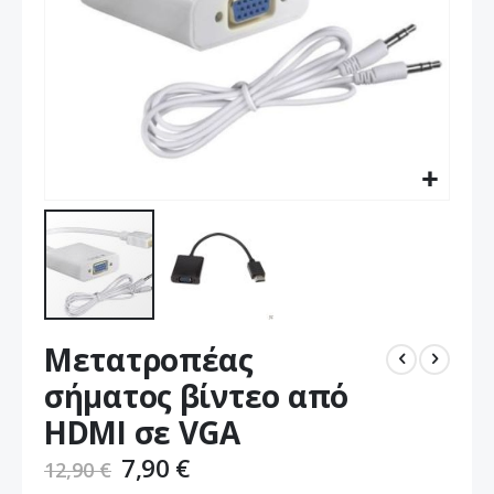
Μετάβαση
Μετατροπέας
στην
αρχή
σήματος βίντεο από
της
HDMI σε VGA
συλλογής
εικόνων
7,90 €
12,90 €