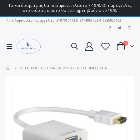
Το κατάστημα μας θα παραμείνει κλειστό 7-18/8. Οι παραγγελίες
στο διάστημα αυτό θα εξυπηρετηθούν από 19/8.
Τηλεφωνικές παραγγελίες: 2107010472 & 2114063702 & 6985033163
|
στοιχεί
0
Εναλλαγή
Cart
Πλοήγησης
ΜΕΤΑΤΡΟΠΈΑΣ ΣΉΜΑΤΟΣ ΒΊΝΤΕΟ ΑΠΌ HDMI ΣΕ VGA
Μετάβαση
στο
τέλος
της
συλλογής
εικόνων