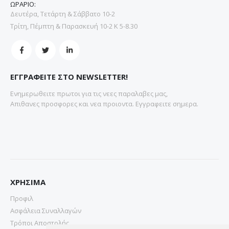
ΩΡΑΡΙΟ:
Δευτέρα, Τετάρτη & Σάββατο 10-2
Τρίτη, Πέμπτη & Παρασκευή 10-2 Κ 5-8.30
ΕΓΓΡΑΦΕΙΤΕ ΣΤΟ NEWSLETTER!
Ενημερωθειτε πρωτοι για τις νεες παραλαβες μας,
Απιθανες προσφορες και νεα προιοντα. Εγγραφειτε σημερα.
ΧΡΗΣΙΜΑ
Προφιλ
Ασφάλεια Συναλλαγών
Τρόποι Αποστολής