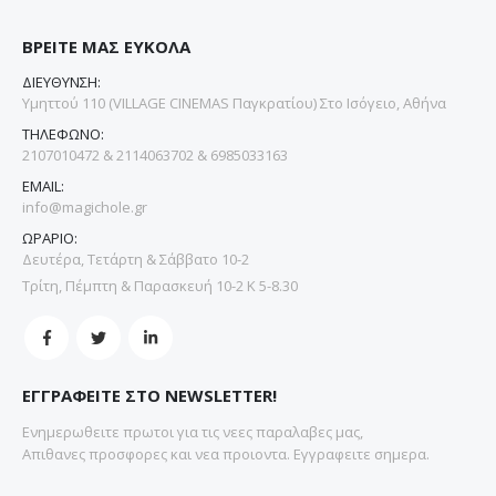
ΒΡΕΙΤΕ ΜΑΣ ΕΥΚΟΛΑ
ΔΙΕΥΘΥΝΣΗ:
Υμηττού 110 (VILLAGE CINEMAS Παγκρατίου) Στο Ισόγειο, Αθήνα
ΤΗΛΕΦΩΝΟ:
2107010472 & 2114063702 & 6985033163
EMAIL:
info@magichole.gr
ΩΡΑΡΙΟ:
Δευτέρα, Τετάρτη & Σάββατο 10-2
Τρίτη, Πέμπτη & Παρασκευή 10-2 Κ 5-8.30
ΕΓΓΡΑΦΕΙΤΕ ΣΤΟ NEWSLETTER!
Ενημερωθειτε πρωτοι για τις νεες παραλαβες μας,
Απιθανες προσφορες και νεα προιοντα. Εγγραφειτε σημερα.