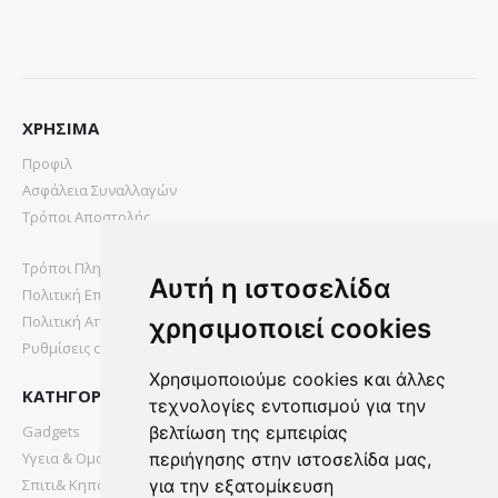
ΧΡΗΣΙΜΑ
Προφιλ
Ασφάλεια Συναλλαγών
Τρόποι Αποστολής
Τρόποι Πληρωμής
Αυτή η ιστοσελίδα
Πολιτική Επιστροφών
Πολιτική Απορρήτου
χρησιμοποιεί cookies
Ρυθμίσεις cookies
Χρησιμοποιούμε cookies και άλλες
ΚΑΤΗΓΟΡΙΕΣ
τεχνολογίες εντοπισμού για την
Gadgets
βελτίωση της εμπειρίας
Υγεια & Ομορφια
περιήγησης στην ιστοσελίδα μας,
Σπιτι& Κηπος
για την εξατομίκευση