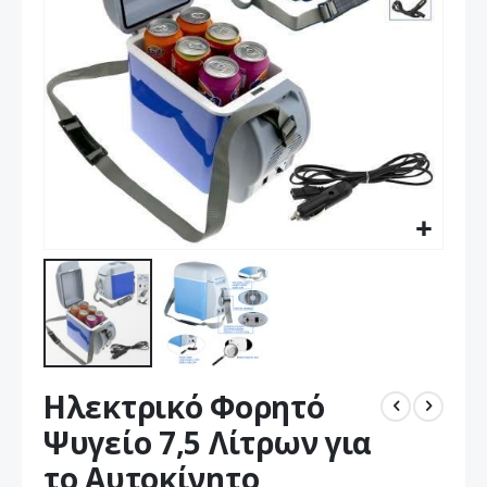
Μετάβαση
Ηλεκτρικό Φορητό
στην
αρχή
Ψυγείο 7,5 Λίτρων για
της
το Αυτοκίνητο
συλλογής