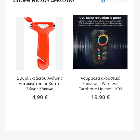
ΜΠΟΡΕΊ ΝΑ ΣΟΥ ΑΡΈΣΟΥΝ!
Σφυρί Εκτάκτου Ανάγκης
Ασύρματα ακουστικά
Αυτοκινήτου με Κόπτη
κράνους – Wireless
Ζώνης Κόκκινο
Earphone Helmet – K06
μαύρο
4,90 €
19,90 €