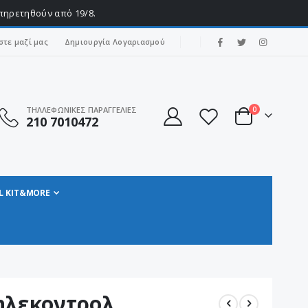
υπηρετηθούν από 19/8.
|
στε μαζί μας
Δημιουργία Λογαριασμού
στοιχεία
ΤΗΛΛΕΦΩΝΙΚΕΣ ΠΑΡΑΓΓΕΛΙΕΣ
0
210 7010472
Cart
L KIT&MORE
ηλεκοντρολ