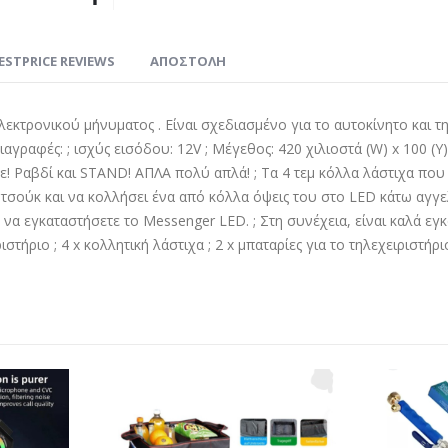
ESTPRICE REVIEWS
ΑΠΟΣΤΟΛΗ
κτρονικού μήνυματος . Είναι σχεδιασμένο για το αυτοκίνητο και την
διαγραφές: ; ισχύς εισόδου: 12V ; Μέγεθος: 420 χιλιοστά (W) x 100 (
ετε! Ραβδί και STAND! ΑΠΛΑ πολύ απλά! ; Τα 4 τεμ κόλλα λάστιχα πο
υτσούκ και να κολλήσει ένα από κόλλα όψεις του στο LED κάτω αγγε
 να εγκαταστήσετε το Messenger LED. ; Στη συνέχεια, είναι καλά 
ιστήριο ; 4 x κολλητική λάστιχα ; 2 x μπαταρίες για το τηλεχειριστήρι