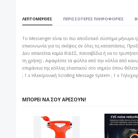
Μετάβαση
στην
ΛΕΠΤΟΜΈΡΕΙΕΣ
ΠΕΡΙΣΣΌΤΕΡΕΣ ΠΛΗΡΟΦΟΡΊΕΣ
B
αρχή
της
συλλογής
Το Messenger είναι το πιο αποδοτικό σύστημα μήνυμα ηλε
εικόνων
επικοινωνία για τις σκέψεις σε όλες τις καταστάσεις. Προ
Δεν απαιτείται καμία ΒΙΔΕΣ, Κατσαβίδια ή να το τρυπήσ
τη χρήση) ; Αφαιρέστε τα φύλλα από την κόλλα από καο
επιφάνεια της κόλλας ελαστικού στο σημείο όπου θέλετε
; 1 x Ηλεκτρονική Scrolling Message System ; 1 x Τηλεχειρ
ΜΠΟΡΕΊ ΝΑ ΣΟΥ ΑΡΈΣΟΥΝ!