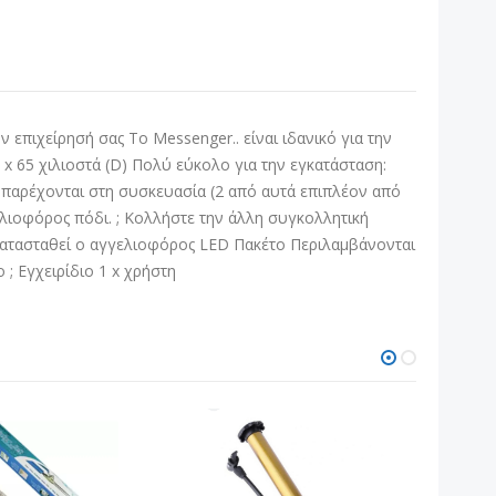
 επιχείρησή σας Το Messenger.. είναι ιδανικό για την
Υ) x 65 χιλιοστά (D) Πολύ εύκολο για την εγκατάσταση:
υ παρέχονται στη συσκευασία (2 από αυτά επιπλέον από
λιοφόρος πόδι. ; Κολλήστε την άλλη συγκολλητική
εγκατασταθεί ο αγγελιοφόρος LED Πακέτο Περιλαμβάνονται
ο ; Εγχειρίδιο 1 x χρήστη