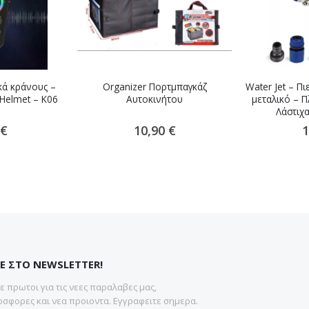
κά κράνους –
Organizer Πορτμπαγκάζ
Water Jet – Π
 Helmet – K06
Αυτοκινήτου
μεταλικό – Π
ο
Λάστιχ
 €
10,90 €
1
Ε ΣΤΟ NEWSLETTER!
 πρωτοι για τις νεες παραλαβες μας,
σφορες και νεα προιοντα. Εγγραφειτε σημερα.