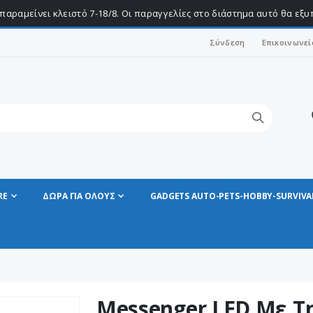
παραμείνει κλειστό 7-18/8. Οι παραγγελίες στο διάστημα αυτό θα εξ
Σύνδεση
Επικοινωνεί
RE
ΔΩΡΑ ΓΙΑ ΟΛΟΥΣ
GADGETS AUTO-PETS-HOBBY-SURVIVA
Messenger LED Με Τ