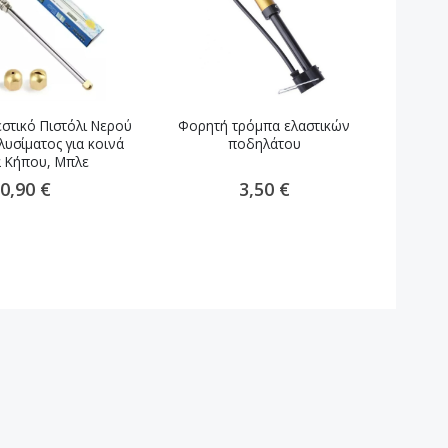
ιεστικό Πιστόλι Νερού
Φορητή τρόμπα ελαστικών
Βάσ
λυσίματος για κοινά
ποδηλάτου
Μηχ
α Κήπου, Μπλε
0,90 €
3,50 €