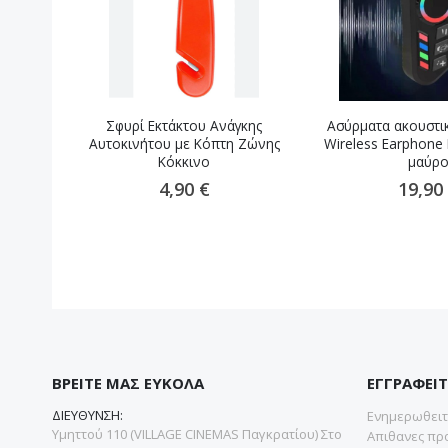
Σφυρί Εκτάκτου Ανάγκης
Ασύρματα ακουστι
Αυτοκινήτου με Κόπτη Ζώνης
Wireless Earphone
Κόκκινο
μαύρ
4,90 €
19,90
ΒΡΕΙΤΕ ΜΑΣ ΕΥΚΟΛΑ
ΕΓΓΡΑΦΕΙΤ
ΔΙΕΥΘΥΝΣΗ:
Ενημερωθειτε
Υμηττού 110 (VILLAGE CINEMAS Παγκρατίου) Στο
Απιθανες προ