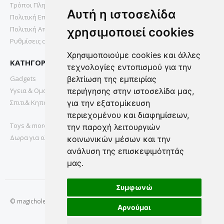
Τρόποι Πληρωμής
Αυτή η ιστοσελίδα
Πολιτική Επιστροφών
Πολιτική Απορρήτου
χρησιμοποιεί cookies
Ρυθμίσεις cookies
Χρησιμοποιούμε cookies και άλλες
ΚΑΤΗΓΟΡΙΕΣ
τεχνολογίες εντοπισμού για την
Gadgets
βελτίωση της εμπειρίας
Υγεια & Ομορφια
περιήγησης στην ιστοσελίδα μας,
Σπιτι& Κηπος
για την εξατομίκευση
περιεχομένου και διαφημίσεων,
Toys & more
την παροχή λειτουργιών
Δωρα για ολους
κοινωνικών μέσων και την
ανάλυση της επισκεψιμότητάς
μας.
Συμφωνώ
© magichole.gr 2022. All Rights Reserved.
Αρνούμαι