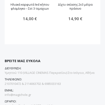
Ηλιακά καρφωτά led κήπου
Δίχτυ σκίασης 2x3 μέτρα
φλαμίνγκο – Σετ 3 τεμαχιων
πράσινο
Ηλ
14,00 €
14,90 €
ΒΡΕΙΤΕ ΜΑΣ ΕΥΚΟΛΑ
ΔΙΕΥΘΥΝΣΗ:
Υμηττού 110 (VILLAGE CINEMAS Παγκρατίου) Στο Ισόγειο, Αθήνα
ΤΗΛΕΦΩΝΟ:
2107010472 & 2114063702 & 6985033163
EMAIL:
info@magichole.gr
ΩΡΑΡΙΟ: