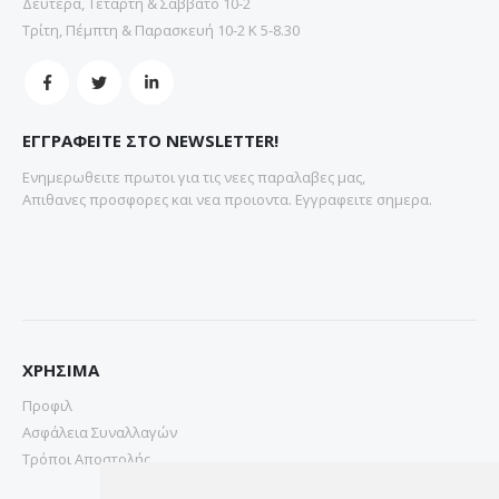
Δευτέρα, Τετάρτη & Σάββατο 10-2
Τρίτη, Πέμπτη & Παρασκευή 10-2 Κ 5-8.30
ΕΓΓΡΑΦΕΙΤΕ ΣΤΟ NEWSLETTER!
Ενημερωθειτε πρωτοι για τις νεες παραλαβες μας,
Απιθανες προσφορες και νεα προιοντα. Εγγραφειτε σημερα.
ΧΡΗΣΙΜΑ
Προφιλ
Ασφάλεια Συναλλαγών
Τρόποι Αποστολής