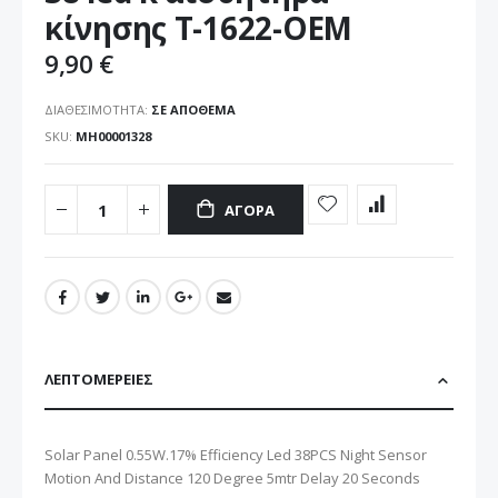
εικόνων
κίνησης Τ-1622-OEM
9,90 €
ΔΙΑΘΕΣΙΜΌΤΗΤΑ:
ΣΕ ΑΠΌΘΕΜΑ
SKU
ΜΗ00001328
ΑΓΟΡΆ
ΛΕΠΤΟΜΈΡΕΙΕΣ
Solar Panel 0.55W.17% Efficiency Led 38PCS Night Sensor
Motion And Distance 120 Degree 5mtr Delay 20 Seconds