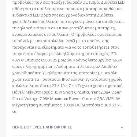
προβολέας που σας παρέχει δωρεάν φωτισμό. Διαθέτει LED
οθόνη για το υπολειπόμενο ποσοστό μπαταρίας καθώς και
ενδεικτικά LED φόρτισης και χρονοδιακόπτη! Διαθέτει
φωτοβολταϊκό συλλέκτη που συγκεντρώνει και αποθηκεύει
την ηλιακή ενέργεια σε επαναφορτιζόμενες μπαταρίες,
ενσωματωμένες στο συλλέκτη. Ο προβολέας συνδέεται με
το πάνελ με μακρύ καλώδιο. Μαζί με το προϊόν, σας
παρέχονται και εξαρτήματα για να το τοποθετήσετε στον
τοίχο ή στο έδαφος με κλίση! Χαρακτηριστικά: Ισχύς LED:
40W Φωτισμός 6500K 25 μοιρών Χρόνος λειτουργίας: 12-24
ώρες πλήρης φόρτισης Ασύρματο τηλεκοντρόλ Διαθέτει
χρονοδιακόπτη Υψηλής ποιότητας μπαταρίες με μεγάλη
χωρητικότητα Προστασία: IP67 Εύκολη εγκατάσταση χωρίς
καλώδια Διαστάσεις: 23 × 19 × 7 cm Τεχνικά χαρακτηριστικά
Πάνελ: Μέγιστη ισχύς: 15W Short Circuit current 2,08A Open
Circuit Voltage 7.08V Maximum Power Current 2,5A VMP: 6V
Μέγιστη τάση συστήματος: 1000V DC Διαστάσεις: 38 x 31 x 3
cm
ΠΕΡΙΣΣΌΤΕΡΕΣ ΠΛΗΡΟΦΟΡΊΕΣ