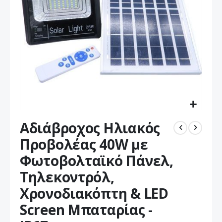
Μετάβαση
Αδιάβροχος Ηλιακός
στην
αρχή
Προβολέας 40W με
της
Φωτοβολταϊκό Πάνελ,
συλλογής
εικόνων
Τηλεκοντρόλ,
Χρονοδιακόπτη & LED
Screen Μπαταρίας -