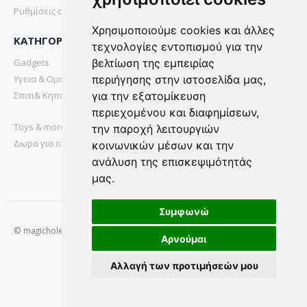
Ρυθμίσεις cookies
Χρησιμοποιούμε cookies και άλλες
ΚΑΤΗΓΟΡΙΕΣ
τεχνολογίες εντοπισμού για την
Gadgets
βελτίωση της εμπειρίας
Υγεια & Ομορφια
περιήγησης στην ιστοσελίδα μας,
Σπιτι& Κηπος
για την εξατομίκευση
περιεχομένου και διαφημίσεων,
Toys & more
την παροχή λειτουργιών
Δωρα για ολους
κοινωνικών μέσων και την
ανάλυση της επισκεψιμότητάς
μας.
Συμφωνώ
© magichole.gr 2022. All Rights Reserved.
Αρνούμαι
Αλλαγή των προτιμήσεών μου