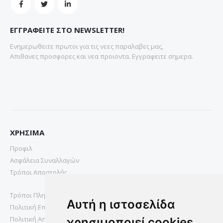
ΕΓΓΡΑΦΕΙΤΕ ΣΤΟ NEWSLETTER!
Ενημερωθειτε πρωτοι για τις νεες παραλαβες μας,
Απιθανες προσφορες και νεα προιοντα. Εγγραφειτε σημερα.
ΧΡΗΣΙΜΑ
Προφιλ
Ασφάλεια Συναλλαγών
Τρόποι Αποστολής
Τρόποι Πληρωμής
Αυτή η ιστοσελίδα
Πολιτική Επιστροφών
Πολιτική Απορρήτου
χρησιμοποιεί cookies