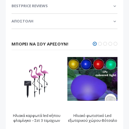
BESTPRICE REVIEWS
ΑΠΟΣΤΟΛΗ
ΜΠΟΡΕΊ ΝΑ ΣΟΥ ΑΡΈΣΟΥΝ!
Ηλιακά καρφωτά led κήπου
Ηλιακό φωτιστικό Led
φλαμίνγκο – Σετ 3 τεμαχιων
εξωτερικού χώρου-Βότσαλο
Ηλ