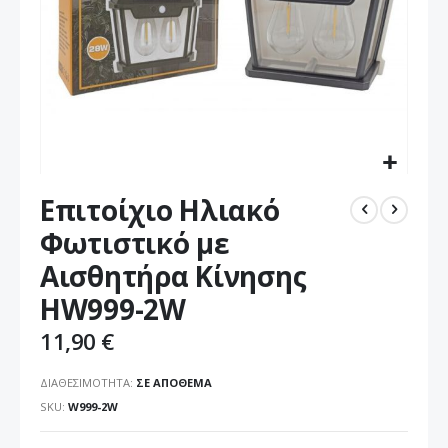
Μετάβαση
Επιτοίχιο Ηλιακό
στην
αρχή
Φωτιστικό με
της
Αισθητήρα Κίνησης
συλλογής
εικόνων
HW999-2W
11,90 €
ΔΙΑΘΕΣΙΜΌΤΗΤΑ:
ΣΕ ΑΠΌΘΕΜΑ
SKU
W999-2W