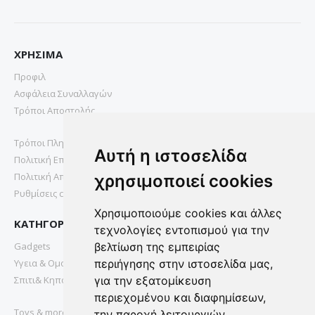
ΧΡΗΣΙΜΑ
Προφιλ
Ασφάλεια Συναλλαγών
Τρόποι Αποστολής
Τρόποι Πληρωμής
Αυτή η ιστοσελίδα
Πολιτική Επιστροφών
Πολιτική Απορρήτου
χρησιμοποιεί cookies
Ρυθμίσεις cookies
Χρησιμοποιούμε cookies και άλλες
ΚΑΤΗΓΟΡΙΕΣ
τεχνολογίες εντοπισμού για την
Gadgets
βελτίωση της εμπειρίας
Υγεια & Ομορφια
περιήγησης στην ιστοσελίδα μας,
Σπιτι& Κηπος
για την εξατομίκευση
περιεχομένου και διαφημίσεων,
Toys & more
την παροχή λειτουργιών