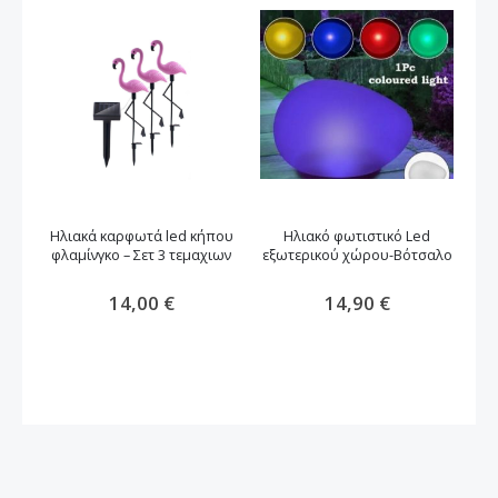
Ηλιακά καρφωτά led κήπου
Ηλιακό φωτιστικό Led
φλαμίνγκο – Σετ 3 τεμαχιων
εξωτερικού χώρου-Βότσαλο
Ηλ
14,00 €
14,90 €