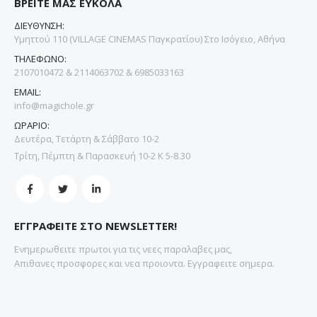
ΒΡΕΙΤΕ ΜΑΣ ΕΥΚΟΛΑ
ΔΙΕΥΘΥΝΣΗ:
Υμηττού 110 (VILLAGE CINEMAS Παγκρατίου) Στο Ισόγειο, Αθήνα
ΤΗΛΕΦΩΝΟ:
2107010472 & 2114063702 & 6985033163
EMAIL:
info@magichole.gr
ΩΡΑΡΙΟ:
Δευτέρα, Τετάρτη & Σάββατο 10-2
Τρίτη, Πέμπτη & Παρασκευή 10-2 Κ 5-8.30
ΕΓΓΡΑΦΕΙΤΕ ΣΤΟ NEWSLETTER!
Ενημερωθειτε πρωτοι για τις νεες παραλαβες μας,
Απιθανες προσφορες και νεα προιοντα. Εγγραφειτε σημερα.