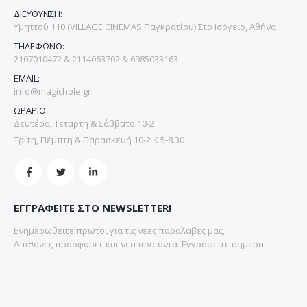
ΔΙΕΥΘΥΝΣΗ:
Υμηττού 110 (VILLAGE CINEMAS Παγκρατίου) Στο Ισόγειο, Αθήνα
ΤΗΛΕΦΩΝΟ:
2107010472 & 2114063702 & 6985033163
EMAIL:
info@magichole.gr
ΩΡΑΡΙΟ:
Δευτέρα, Τετάρτη & Σάββατο 10-2
Τρίτη, Πέμπτη & Παρασκευή 10-2 Κ 5-8.30
ΕΓΓΡΑΦΕΙΤΕ ΣΤΟ NEWSLETTER!
Ενημερωθειτε πρωτοι για τις νεες παραλαβες μας,
Απιθανες προσφορες και νεα προιοντα. Εγγραφειτε σημερα.