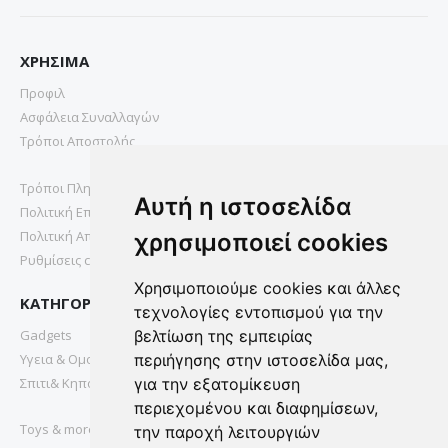
ΧΡΗΣΙΜΑ
Προφιλ
Ασφάλεια Συναλλαγών
Τρόποι Αποστολής
Τρόποι Πληρωμής
Αυτή η ιστοσελίδα
Πολιτική Επιστροφών
Πολιτική Απορρήτου
χρησιμοποιεί cookies
Ρυθμίσεις cookies
Χρησιμοποιούμε cookies και άλλες
ΚΑΤΗΓΟΡΙΕΣ
τεχνολογίες εντοπισμού για την
Gadgets
βελτίωση της εμπειρίας
Υγεια & Ομορφια
περιήγησης στην ιστοσελίδα μας,
Σπιτι& Κηπος
για την εξατομίκευση
περιεχομένου και διαφημίσεων,
Toys & more
την παροχή λειτουργιών