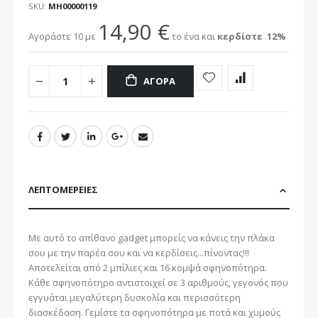
SKU
ΜΗ00000119
14,90 €
Αγοράστε 10 με
το ένα και
κερδίστε
12
%
ΑΓΟΡΆ
ΛΕΠΤΟΜΈΡΕΙΕΣ
Με αυτό το απίθανο gadget μπορείς να κάνεις την πλάκα
σου με την παρέα σου και να κερδίσεις...πίνοντας!!!
Αποτελείται από 2 μπίλιες και 16 κομψά σφηνοπότηρα.
Κάθε σφηνοπότηρο αντιστοιχεί σε 3 αριθμούς, γεγονός που
εγγυάται μεγαλύτερη δυσκολία και περισσότερη
διασκέδαση. Γεμίστε τα σφηνοπότηρα με ποτά και χυμούς