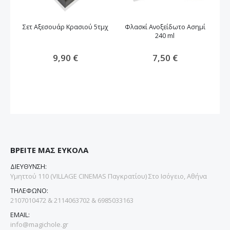
Σετ Αξεσουάρ Κρασιού 5τμχ
Φλασκί Ανοξείδωτο Ασημί
Πα
240 ml
9,90 €
7,50 €
ΒΡΕΙΤΕ ΜΑΣ ΕΥΚΟΛΑ
ΔΙΕΥΘΥΝΣΗ:
Υμηττού 110 (VILLAGE CINEMAS Παγκρατίου) Στο Ισόγειο, Αθήνα
ΤΗΛΕΦΩΝΟ:
2107010472 & 2114063702 & 6985033163
EMAIL:
info@magichole.gr