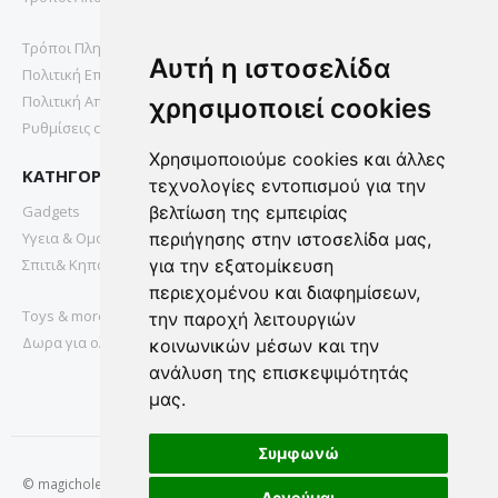
Τρόποι Πληρωμής
Αυτή η ιστοσελίδα
Πολιτική Επιστροφών
Πολιτική Απορρήτου
χρησιμοποιεί cookies
Ρυθμίσεις cookies
Χρησιμοποιούμε cookies και άλλες
ΚΑΤΗΓΟΡΙΕΣ
τεχνολογίες εντοπισμού για την
Gadgets
βελτίωση της εμπειρίας
Υγεια & Ομορφια
περιήγησης στην ιστοσελίδα μας,
Σπιτι& Κηπος
για την εξατομίκευση
περιεχομένου και διαφημίσεων,
Toys & more
την παροχή λειτουργιών
Δωρα για ολους
κοινωνικών μέσων και την
ανάλυση της επισκεψιμότητάς
μας.
Συμφωνώ
© magichole.gr 2022. All Rights Reserved.
Αρνούμαι