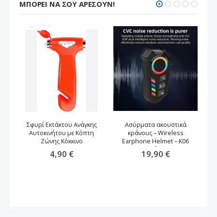
ΜΠΟΡΕΊ ΝΑ ΣΟΥ ΑΡΈΣΟΥΝ!
Σφυρί Εκτάκτου Ανάγκης
Ασύρματα ακουστικά
Αυτοκινήτου με Κόπτη
κράνους – Wireless
Ζώνης Κόκκινο
Earphone Helmet – K06
μαύρο
4,90 €
19,90 €