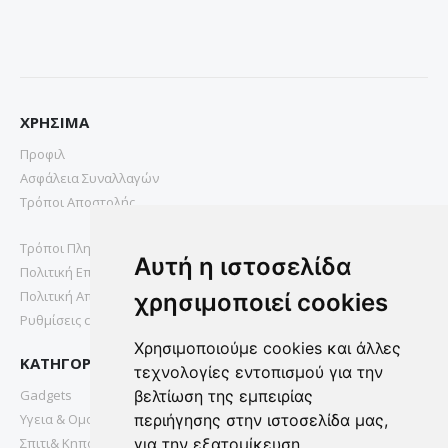
ΧΡΗΣΙΜΑ
Προφιλ
Ασφάλεια Συναλλαγών
Τρόποι Αποστολής
Τρόποι Πληρωμής
Αυτή η ιστοσελίδα
Πολιτική Επιστροφών
Πολιτική Απορρήτου
χρησιμοποιεί cookies
Ρυθμίσεις cookies
Χρησιμοποιούμε cookies και άλλες
ΚΑΤΗΓΟΡΙΕΣ
τεχνολογίες εντοπισμού για την
Gadgets
βελτίωση της εμπειρίας
Υγεια & Ομορφια
περιήγησης στην ιστοσελίδα μας,
Σπιτι& Κηπος
για την εξατομίκευση