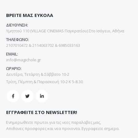
ΒΡΕΙΤΕ ΜΑΣ ΕΥΚΟΛΑ
ΔΙΕΥΘΥΝΣΗ:
Υμηττού 110 (VILLAGE CINEMAS Παγκρατίου) Στο Ισόγειο, Αθήνα
ΤΗΛΕΦΩΝΟ:
2107010472 & 2114063702 & 6985033163
EMAIL:
info@magichole.gr
ΩΡΑΡΙΟ:
Δευτέρα, Τετάρτη & Σάββατο 10-2
Τρίτη, Πέμπτη & Παρασκευή 10-2 Κ 5-8.30
ΕΓΓΡΑΦΕΙΤΕ ΣΤΟ NEWSLETTER!
Ενημερωθειτε πρωτοι για τις νεες παραλαβες μας,
Απιθανες προσφορες και νεα προιοντα. Εγγραφειτε σημερα.