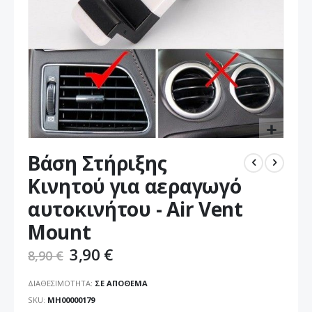
Μετάβαση
Βάση Στήριξης
στην
αρχή
Κινητού για αεραγωγό
της
αυτοκινήτου - Air Vent
συλλογής
εικόνων
Mount
3,90 €
8,90 €
ΔΙΑΘΕΣΙΜΌΤΗΤΑ:
ΣΕ ΑΠΌΘΕΜΑ
SKU
ΜΗ00000179