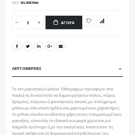
SKU
ML0087666
ΑΓΟΡΆ
ΛΕΠΤΟΜΈΡΕΙΕΣ
Το σετ μαγνητικών μπλοκ 100τεμαχίων προσφέρει στα
παιδιά τη δυνατότητα να δημιουργήσουν πόλεις, κτίρια,
δρόμους, πύργους ή φανταστικές σκηνές με πολύχρωμα
μπλοκ με ελκυστικά σχέδια και χαριτωμένους χαρακτήρες.
Οι μπλοκ εύκολα συνδέονται χάρη στους ενσωματωμένους
μαγνήτες, κάνοντάς τα ιδανικά για μικρά χέρια και για
παιχνίδι αυτόνομο ή με την οικογένεια. Αναπτύσσει τη
λογική σκέψη και τη δημιουργικότητα Βελτιώνει τον