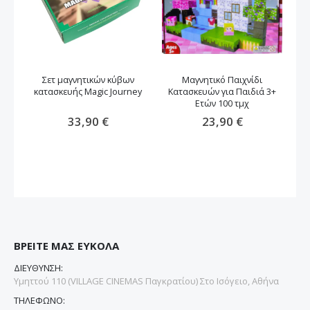
Σετ μαγνητικών κύβων
Μαγνητικό Παιχνίδι
κατασκευής Magic Journey
Κατασκευών για Παιδιά 3+
Στ
Ετών 100 τμχ
33,90 €
23,90 €
ΒΡΕΙΤΕ ΜΑΣ ΕΥΚΟΛΑ
ΔΙΕΥΘΥΝΣΗ:
Υμηττού 110 (VILLAGE CINEMAS Παγκρατίου) Στο Ισόγειο, Αθήνα
ΤΗΛΕΦΩΝΟ: