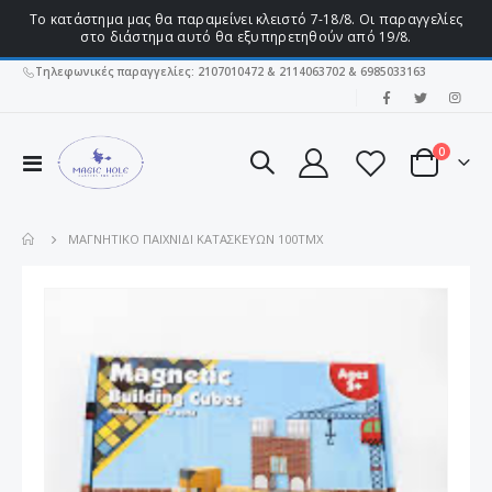
Το κατάστημα μας θα παραμείνει κλειστό 7-18/8. Οι παραγγελίες
στο διάστημα αυτό θα εξυπηρετηθούν από 19/8.
Τηλεφωνικές παραγγελίες: 2107010472 & 2114063702 & 6985033163
|
στοιχεί
0
Εναλλαγή
Cart
Πλοήγησης
ΜΑΓΝΗΤΙΚΌ ΠΑΙΧΝΊΔΙ ΚΑΤΑΣΚΕΥΏΝ 100ΤΜΧ
Μετάβαση
στο
τέλος
της
συλλογής
εικόνων