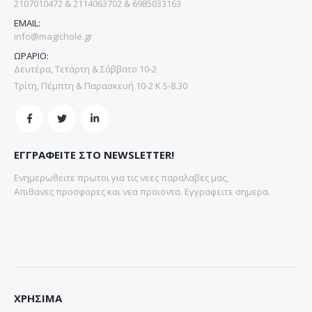
2107010472 & 2114063702 & 6985033163
EMAIL:
info@magichole.gr
ΩΡΑΡΙΟ:
Δευτέρα, Τετάρτη & Σάββατο 10-2
Τρίτη, Πέμπτη & Παρασκευή 10-2 Κ 5-8.30
ΕΓΓΡΑΦΕΙΤΕ ΣΤΟ NEWSLETTER!
Ενημερωθειτε πρωτοι για τις νεες παραλαβες μας,
Απιθανες προσφορες και νεα προιοντα. Εγγραφειτε σημερα.
ΧΡΗΣΙΜΑ