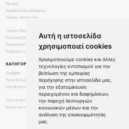
Προφιλ
Ασφάλεια Συναλλαγών
Τρόποι Αποστολής
Τρόποι Πληρωμής
Αυτή η ιστοσελίδα
Πολιτική Επιστροφών
Πολιτική Απορρήτου
χρησιμοποιεί cookies
Ρυθμίσεις cookies
Χρησιμοποιούμε cookies και άλλες
ΚΑΤΗΓΟΡΙΕΣ
τεχνολογίες εντοπισμού για την
Gadgets
βελτίωση της εμπειρίας
Υγεια & Ομορφια
περιήγησης στην ιστοσελίδα μας,
Σπιτι& Κηπος
για την εξατομίκευση
περιεχομένου και διαφημίσεων,
Toys & more
την παροχή λειτουργιών
Δωρα για ολους
κοινωνικών μέσων και την
ανάλυση της επισκεψιμότητάς
μας.