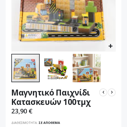
Μετάβαση
Μαγνητικό Παιχνίδι
στην
αρχή
Κατασκευών 100τμχ
της
συλλογής
23,90 €
εικόνων
ΔΙΑΘΕΣΙΜΌΤΗΤΑ:
ΣΕ ΑΠΌΘΕΜΑ