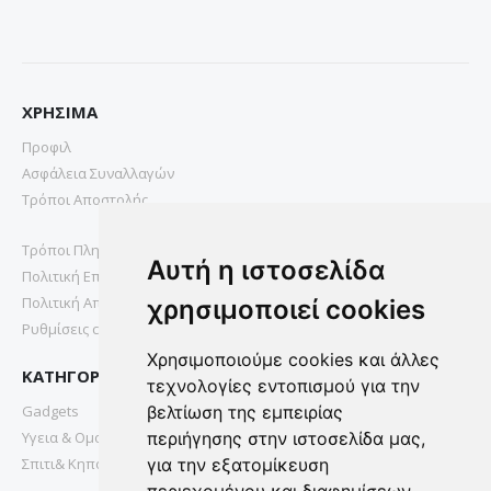
ΧΡΗΣΙΜΑ
Προφιλ
Ασφάλεια Συναλλαγών
Τρόποι Αποστολής
Τρόποι Πληρωμής
Αυτή η ιστοσελίδα
Πολιτική Επιστροφών
Πολιτική Απορρήτου
χρησιμοποιεί cookies
Ρυθμίσεις cookies
Χρησιμοποιούμε cookies και άλλες
ΚΑΤΗΓΟΡΙΕΣ
τεχνολογίες εντοπισμού για την
Gadgets
βελτίωση της εμπειρίας
Υγεια & Ομορφια
περιήγησης στην ιστοσελίδα μας,
Σπιτι& Κηπος
για την εξατομίκευση