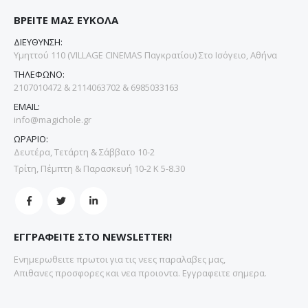
ΒΡΕΙΤΕ ΜΑΣ ΕΥΚΟΛΑ
ΔΙΕΥΘΥΝΣΗ:
Υμηττού 110 (VILLAGE CINEMAS Παγκρατίου) Στο Ισόγειο, Αθήνα
ΤΗΛΕΦΩΝΟ:
2107010472 & 2114063702 & 6985033163
EMAIL:
info@magichole.gr
ΩΡΑΡΙΟ:
Δευτέρα, Τετάρτη & Σάββατο 10-2
Τρίτη, Πέμπτη & Παρασκευή 10-2 Κ 5-8.30
ΕΓΓΡΑΦΕΙΤΕ ΣΤΟ NEWSLETTER!
Ενημερωθειτε πρωτοι για τις νεες παραλαβες μας,
Απιθανες προσφορες και νεα προιοντα. Εγγραφειτε σημερα.