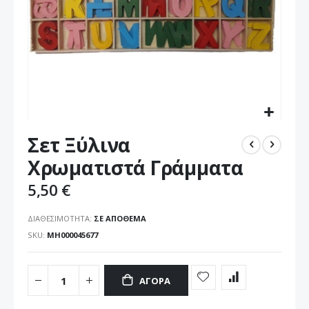
Μετάβαση
Σετ Ξύλινα
στην
αρχή
Χρωματιστά Γράμματα
της
συλλογής
5,50 €
εικόνων
ΔΙΑΘΕΣΙΜΌΤΗΤΑ:
ΣΕ ΑΠΌΘΕΜΑ
SKU
MH000045677
ΑΓΟΡΆ