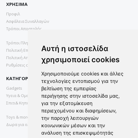
ΧΡΗΣΙΜΑ
Προφιλ
Ασφάλεια Συναλλαγών
Τρόποι Αποστολής
Τρόποι Πληρωμής
Αυτή η ιστοσελίδα
Πολιτική Επιστροφών
Πολιτική Απορρήτου
χρησιμοποιεί cookies
Ρυθμίσεις cookies
Χρησιμοποιούμε cookies και άλλες
ΚΑΤΗΓΟΡΙΕΣ
τεχνολογίες εντοπισμού για την
Gadgets
βελτίωση της εμπειρίας
Υγεια & Ομορφια
περιήγησης στην ιστοσελίδα μας,
Σπιτι& Κηπος
για την εξατομίκευση
περιεχομένου και διαφημίσεων,
Toys & more
την παροχή λειτουργιών
Δωρα για ολους
κοινωνικών μέσων και την
ανάλυση της επισκεψιμότητάς