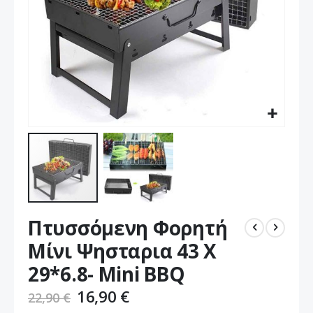
Μετάβαση
Πτυσσόμενη Φορητή
στην
αρχή
Μίνι Ψησταρια 43 X
της
29*6.8- Mini BBQ
συλλογής
εικόνων
16,90 €
22,90 €