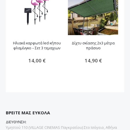
Ηλιακά καρφωτά led κήπου
Δίχτυ σκίασης 2x3 μέτρα
φλαμίνγκο – Σετ 3 τεμαχιων
πράσινο
Ηλ
14,00 €
14,90 €
ΒΡΕΙΤΕ ΜΑΣ ΕΥΚΟΛΑ
ΔΙΕΥΘΥΝΣΗ:
Υμηττού 110 (VILLAGE CINEMAS Παγκρατίου) Στο Ισόγειο, Αθήνα