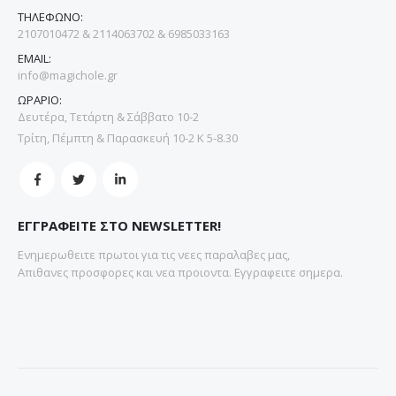
ΤΗΛΕΦΩΝΟ:
2107010472 & 2114063702 & 6985033163
EMAIL:
info@magichole.gr
ΩΡΑΡΙΟ:
Δευτέρα, Τετάρτη & Σάββατο 10-2
Τρίτη, Πέμπτη & Παρασκευή 10-2 Κ 5-8.30
ΕΓΓΡΑΦΕΙΤΕ ΣΤΟ NEWSLETTER!
Ενημερωθειτε πρωτοι για τις νεες παραλαβες μας,
Απιθανες προσφορες και νεα προιοντα. Εγγραφειτε σημερα.