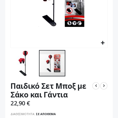
Μετάβαση
Παιδικό Σετ Μποξ με
στην
αρχή
Σάκο και Γάντια
της
συλλογής
22,90 €
εικόνων
ΔΙΑΘΕΣΙΜΌΤΗΤΑ:
ΣΕ ΑΠΌΘΕΜΑ