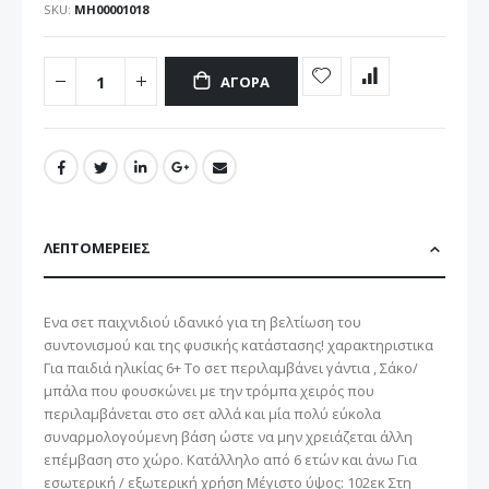
SKU
ΜΗ00001018
ΑΓΟΡΆ
ΛΕΠΤΟΜΈΡΕΙΕΣ
Ενα σετ παιχνιδιού ιδανικό για τη βελτίωση του
συντονισμού και της φυσικής κατάστασης! χαρακτηριστικα
Για παιδιά ηλικίας 6+ Το σετ περιλαμβάνει γάντια , Σάκο/
μπάλα που φουσκώνει με την τρόμπα χειρός που
περιλαμβάνεται στο σετ αλλά και μία πολύ εύκολα
συναρμολογούμενη βάση ώστε να μην χρειάζεται άλλη
επέμβαση στο χώρο. Κατάλληλο από 6 ετών και άνω Για
εσωτερική / εξωτερική χρήση Μέγιστο ύψος: 102εκ Στη