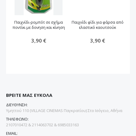
Παιχνίδι-ρομπότ σε σχήμα
Παιχνίδι φίδι για φάρσα από
Π
ποντίκι με δονηση και κίνηση
ελαστικό καουτσούκ
3,90 €
3,90 €
ΒΡΕΙΤΕ ΜΑΣ ΕΥΚΟΛΑ
ΔΙΕΥΘΥΝΣΗ:
Υμηττού 110 (VILLAGE CINEMAS Παγκρατίου) Στο Ισόγειο, Αθήνα
ΤΗΛΕΦΩΝΟ:
2107010472 & 2114063702 & 6985033163
EMAIL: