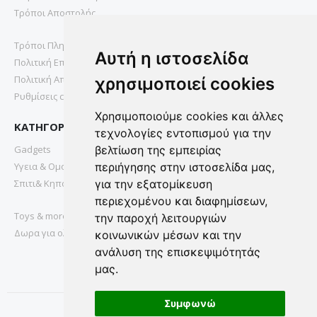
Τρόποι Αποστολής
Τρόποι Πληρωμής
Αυτή η ιστοσελίδα
Πολιτική Επιστροφών
Πολιτική Απορρήτου
χρησιμοποιεί cookies
Ρυθμίσεις cookies
Χρησιμοποιούμε cookies και άλλες
ΚΑΤΗΓΟΡΙΕΣ
τεχνολογίες εντοπισμού για την
Gadgets
βελτίωση της εμπειρίας
Υγεια & Ομορφια
περιήγησης στην ιστοσελίδα μας,
Σπιτι& Κηπος
για την εξατομίκευση
περιεχομένου και διαφημίσεων,
Toys & more
την παροχή λειτουργιών
Δωρα για ολους
κοινωνικών μέσων και την
ανάλυση της επισκεψιμότητάς
μας.
Συμφωνώ