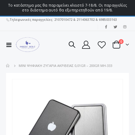
Το κατάστημα μας θα παραμείνει κλειστό 7-18/8. Οι παραγγελίες
στο διάστημα αυτό θα εξυπηρετηθούν από 19/8.
Τηλεφωνικές παραγγελίες: 2107010472 & 2114063702 & 6985033163
|
στοιχεί
0
Εναλλαγή
Cart
Πλοήγησης
MINI ΨΗΦΙΑΚΉ ΖΥΓΑΡΙΆ ΑΚΡΙΒΕΊΑΣ 0,01GR – 200GR MH-333
Μετάβαση
στο
τέλος
της
συλλογής
εικόνων