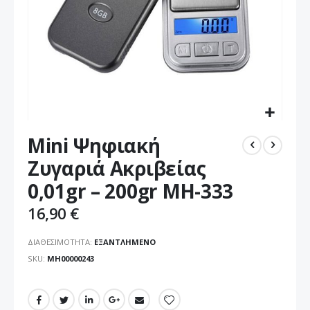
Μετάβαση
Mini Ψηφιακή
στην
αρχή
Ζυγαριά Ακριβείας
της
0,01gr – 200gr MH-333
συλλογής
εικόνων
16,90 €
ΔΙΑΘΕΣΙΜΌΤΗΤΑ:
ΕΞΑΝΤΛΗΜΈΝΟ
SKU
ΜΗ00000243