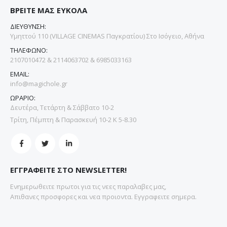
ΒΡΕΙΤΕ ΜΑΣ ΕΥΚΟΛΑ
ΔΙΕΥΘΥΝΣΗ:
Υμηττού 110 (VILLAGE CINEMAS Παγκρατίου) Στο Ισόγειο, Αθήνα
ΤΗΛΕΦΩΝΟ:
2107010472 & 2114063702 & 6985033163
EMAIL:
info@magichole.gr
ΩΡΑΡΙΟ:
Δευτέρα, Τετάρτη & Σάββατο 10-2
Τρίτη, Πέμπτη & Παρασκευή 10-2 Κ 5-8.30
ΕΓΓΡΑΦΕΙΤΕ ΣΤΟ NEWSLETTER!
Ενημερωθειτε πρωτοι για τις νεες παραλαβες μας,
Απιθανες προσφορες και νεα προιοντα. Εγγραφειτε σημερα.