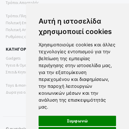
Τρόποι Αποστολής
Τρόποι Πληρωμής
Αυτή η ιστοσελίδα
Πολιτική Επιστροφών
Πολιτική Απορρήτου
χρησιμοποιεί cookies
Ρυθμίσεις cookies
Χρησιμοποιούμε cookies και άλλες
ΚΑΤΗΓΟΡΙΕΣ
τεχνολογίες εντοπισμού για την
Gadgets
βελτίωση της εμπειρίας
Υγεια & Ομορφια
περιήγησης στην ιστοσελίδα μας,
Σπιτι& Κηπος
για την εξατομίκευση
περιεχομένου και διαφημίσεων,
Toys & more
την παροχή λειτουργιών
Δωρα για ολους
κοινωνικών μέσων και την
ανάλυση της επισκεψιμότητάς
μας.
Συμφωνώ
© magichole.gr 2022. All Rights Reserved.