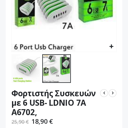
Μετάβαση
Φορτιστής Συσκευών
στην
αρχή
με 6 USB- LDNIO 7A
της
A6702,
συλλογής
εικόνων
18,90 €
25,90 €