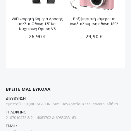
WiFi Φορητή Κάμερα Δράσης
Ροζ ψηφιακή κάμερα με
Φ
με Κλιπ-Οθόνη 1.5” Και
αναδιπλούμενη οθόνη 180°
Νυχτερινή Όραση V6
26,90 €
29,90 €
ΒΡΕΙΤΕ ΜΑΣ ΕΥΚΟΛΑ
ΔΙΕΥΘΥΝΣΗ:
Υμηττού 110 (VILLAGE CINEMAS Παγκρατίου) Στο Ισόγειο, Αθήνα
ΤΗΛΕΦΩΝΟ:
2107010472 & 2114063702 & 6985033163
EMAIL: