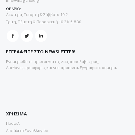
info@magichole.gr
ΩΡΑΡΙΟ:
Δευτέρα, Τετάρτη & Σάββατο 10-2
Τρίτη, Πέμπτη & Παρασκευή 10-2 Κ 5-8.30
ΕΓΓΡΑΦΕΙΤΕ ΣΤΟ NEWSLETTER!
Ενημερωθειτε πρωτοι για τις νεες παραλαβες μας,
Απιθανες προσφορες και νεα προιοντα. Εγγραφειτε σημερα.
ΧΡΗΣΙΜΑ
Προφιλ
Ασφάλεια Συναλλαγών