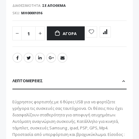
ΔΙΑΘΕΣΙΜΌΤΗΤΑ:
ΣΕ ΑΠΌΘΕΜΑ
SKU
ΜΗ00001016
ΑΓΟΡΆ
ΛΕΠΤΟΜΈΡΕΙΕΣ
Εύχρηστος φορτιστής με 6 θύρες USB για να φορτίζετε
γρήγορα τις συσκευές σας ταυτόχρονα. Οι θέσεις που έχει
διασφαλίζουν σταθερότητα για αποφυγή ατυχημάτων.
Αυτόματη αναγνώριση συσκευής. Κατάλληλο για κινητά,
τάμπλετ, συσκευές Samsung , ipad, PSP, GPS, Mp4.
Προστασία από υπερφόρτιση και βραχυκύκλωμα. Είσοδος :