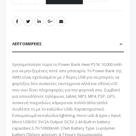
ΛΕΠΤΟΜΈΡΕΙΕΣ
Χρησιμοποίησε τώρα το Power Bank Awei P51K 10.000 mAh
για να μην ξεμένεις ποτέ απο μπαταρία. To Power Bank της
AWEI είναι σχεδιασμένο με 2 θύρες USB για να μπορείς να
φορτίζεις δύο συσκεύες ταυτόχρονα αλλά και οθόνη LCD
που σου δίνει πληροφορίες για την φορτισή σου. Συμβατό
για οποιοδήποτε τηλέφωνο, tablet, MP3, MP4, PSP, GPS,
συσκευή παιχνιδιών, κάμερα και πολλά άλλα (απλά
συνδέστε το με το καλώδιο USB). Χαρακτηριστικά :
Ενσωματωμένα καλώδια lightning, micro usb & type-c Input:
Micro USB/DC 5V/2A Output: DC5V 2.4A Built-in battery
capacities:3.7V/10000mAh 37wh Battery Type: Li-polymer
battery Πλήρης φόρτιση: 4-7 hours Θερμοκρασία