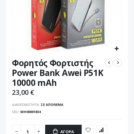
Μετάβαση
Φορητός Φορτιστής
στην
αρχή
Power Bank Awei P51K
της
10000 mAh
συλλογής
εικόνων
23,00 €
ΔΙΑΘΕΣΙΜΌΤΗΤΑ:
ΣΕ ΑΠΌΘΕΜΑ
SKU
ΜΗ00001834
ΑΓΟΡΆ