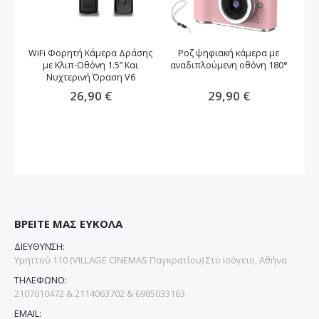
WiFi Φορητή Κάμερα Δράσης
Ροζ ψηφιακή κάμερα με
Φ
με Κλιπ-Οθόνη 1.5” Και
αναδιπλούμενη οθόνη 180°
Νυχτερινή Όραση V6
26,90 €
29,90 €
ΒΡΕΙΤΕ ΜΑΣ ΕΥΚΟΛΑ
ΔΙΕΥΘΥΝΣΗ:
Υμηττού 110 (VILLAGE CINEMAS Παγκρατίου) Στο Ισόγειο, Αθήνα
ΤΗΛΕΦΩΝΟ:
2107010472 & 2114063702 & 6985033163
EMAIL: