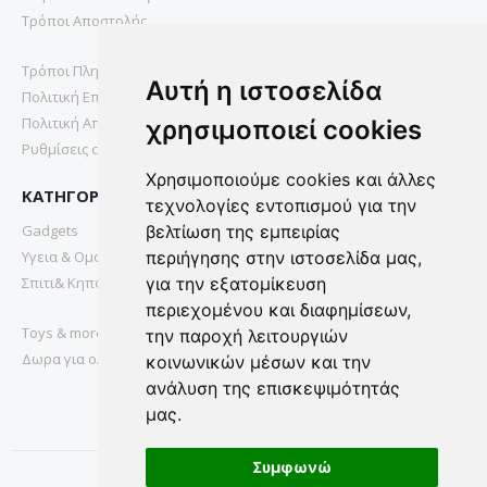
Τρόποι Αποστολής
Τρόποι Πληρωμής
Αυτή η ιστοσελίδα
Πολιτική Επιστροφών
Πολιτική Απορρήτου
χρησιμοποιεί cookies
Ρυθμίσεις cookies
Χρησιμοποιούμε cookies και άλλες
ΚΑΤΗΓΟΡΙΕΣ
τεχνολογίες εντοπισμού για την
Gadgets
βελτίωση της εμπειρίας
Υγεια & Ομορφια
περιήγησης στην ιστοσελίδα μας,
Σπιτι& Κηπος
για την εξατομίκευση
περιεχομένου και διαφημίσεων,
Toys & more
την παροχή λειτουργιών
Δωρα για ολους
κοινωνικών μέσων και την
ανάλυση της επισκεψιμότητάς
μας.
Συμφωνώ