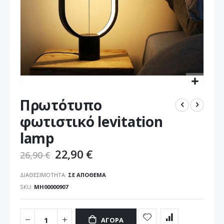
Μετάβαση
Πρωτότυπο
στην
αρχή
φωτιστικό levitation
της
lamp
συλλογής
εικόνων
22,90 €
26,90 €
ΔΙΑΘΕΣΙΜΌΤΗΤΑ:
ΣΕ ΑΠΌΘΕΜΑ
SKU
ΜΗ00000907
ΑΓΟΡΆ