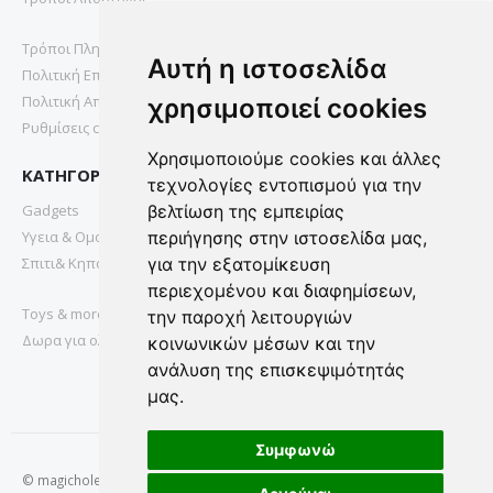
Τρόποι Πληρωμής
Αυτή η ιστοσελίδα
Πολιτική Επιστροφών
Πολιτική Απορρήτου
χρησιμοποιεί cookies
Ρυθμίσεις cookies
Χρησιμοποιούμε cookies και άλλες
ΚΑΤΗΓΟΡΙΕΣ
τεχνολογίες εντοπισμού για την
Gadgets
βελτίωση της εμπειρίας
Υγεια & Ομορφια
περιήγησης στην ιστοσελίδα μας,
Σπιτι& Κηπος
για την εξατομίκευση
περιεχομένου και διαφημίσεων,
Toys & more
την παροχή λειτουργιών
Δωρα για ολους
κοινωνικών μέσων και την
ανάλυση της επισκεψιμότητάς
μας.
Συμφωνώ
© magichole.gr 2022. All Rights Reserved.