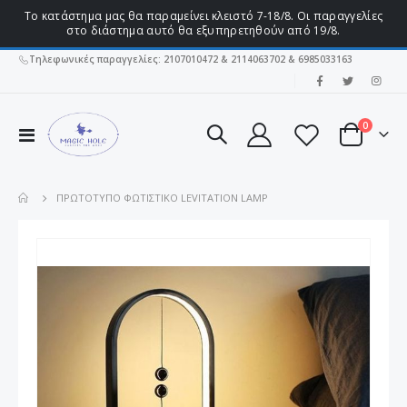
Το κατάστημα μας θα παραμείνει κλειστό 7-18/8. Οι παραγγελίες
στο διάστημα αυτό θα εξυπηρετηθούν από 19/8.
Τηλεφωνικές παραγγελίες: 2107010472 & 2114063702 & 6985033163
|
στοιχεί
0
Εναλλαγή
Cart
Πλοήγησης
ΠΡΩΤΌΤΥΠΟ ΦΩΤΙΣΤΙΚΌ LEVITATION LAMP
Μετάβαση
στο
τέλος
της
συλλογής
εικόνων