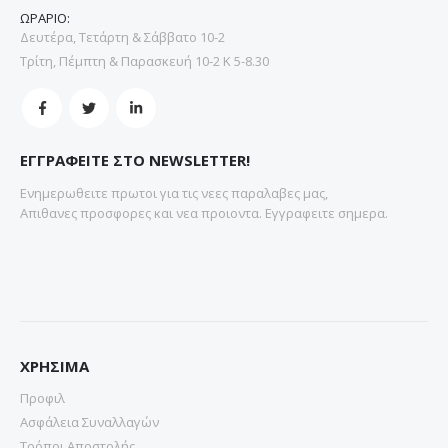
ΩΡΑΡΙΟ:
Δευτέρα, Τετάρτη & Σάββατο 10-2
Τρίτη, Πέμπτη & Παρασκευή 10-2 Κ 5-8.30
ΕΓΓΡΑΦΕΙΤΕ ΣΤΟ NEWSLETTER!
Ενημερωθειτε πρωτοι για τις νεες παραλαβες μας,
Απιθανες προσφορες και νεα προιοντα. Εγγραφειτε σημερα.
ΧΡΗΣΙΜΑ
Προφιλ
Ασφάλεια Συναλλαγών
Τρόποι Αποστολής