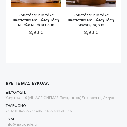
Κρυστάλλινη Μπάλα
Κρυστάλλινη Μπάλα
Δι
Φωτιστικό Με Ξύλινη Βάση
Φωτιστικό Με Ξύλινη Βάση
Μπ
Μπάλα Μπάσκετ 8cm
Μονόκερος 8cm
8,90 €
8,90 €
ΒΡΕΙΤΕ ΜΑΣ ΕΥΚΟΛΑ
ΔΙΕΥΘΥΝΣΗ:
Υμηττού 110 (VILLAGE CINEMAS Παγκρατίου) Στο Ισόγειο, Αθήνα
ΤΗΛΕΦΩΝΟ:
2107010472 & 2114063702 & 6985033163
EMAIL:
info@magichole.gr