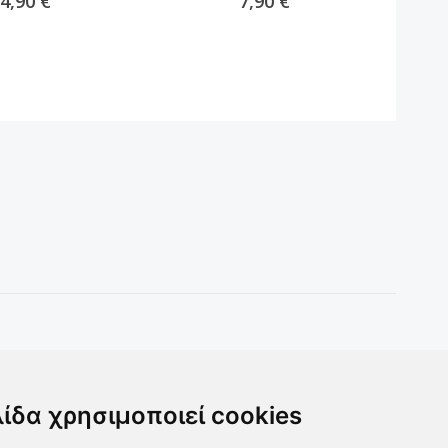
4,90 €
7,90 €
Toys & more
Δωρα για ολους
λίδα χρησιμοποιεί cookies