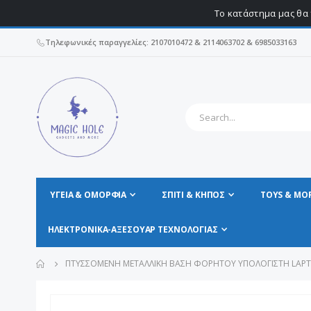
Το κατάστημα μας θα 
Τηλεφωνικές παραγγελίες: 2107010472 & 2114063702 & 6985033163
ΥΓΕΊΑ & ΟΜΟΡΦΙΆ
ΣΠΊΤΙ & ΚΗΠΟΣ
TOYS & MO
ΗΛΕΚΤΡΟΝΙΚΆ-ΑΞΕΣΟΥΆΡ ΤΕΧΝΟΛΟΓΊΑΣ
ΠΤΥΣΣΌΜΕΝΗ ΜΕΤΑΛΛΙΚΗ ΒΆΣΗ ΦΟΡΗΤΟΎ ΥΠΟΛΟΓΙΣΤΉ LAP
Μετάβαση