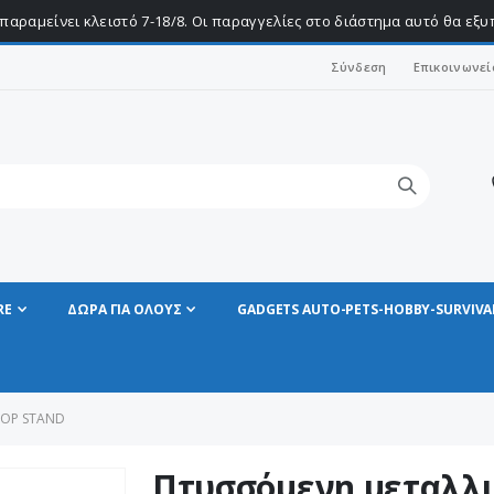
παραμείνει κλειστό 7-18/8. Οι παραγγελίες στο διάστημα αυτό θα εξ
Σύνδεση
Επικοινωνεί
RE
ΔΩΡΑ ΓΙΑ ΟΛΟΥΣ
GADGETS AUTO-PETS-HOBBY-SURVIVA
TOP STAND
Πτυσσόμενη μεταλλ