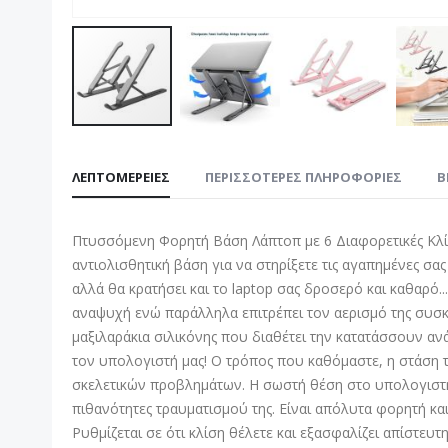
Μετάβαση
στην
ΛΕΠΤΟΜΈΡΕΙΕΣ
ΠΕΡΙΣΣΌΤΕΡΕΣ ΠΛΗΡΟΦΟΡΊΕΣ
B
αρχή
της
συλλογής
Πτυσσόμενη Φορητή Βάση Λάπτοπ με 6 Διαφορετικές Κλίσε
εικόνων
αντιολισθητική βάση για να στηρίξετε τις αγαπημένες σα
αλλά θα κρατήσει και το laptop σας δροσερό και καθαρό..
αναψυχή ενώ παράλληλα επιτρέπει τον αερισμό της συσκε
μαξιλαράκια σιλικόνης που διαθέτει την κατατάσσουν αν
τον υπολογιστή μας! Ο τρόπος που καθόμαστε, η στάση 
σκελετικών προβλημάτων. Η σωστή θέση στο υπολογιστή λ
πιθανότητες τραυματισμού της. Είναι απόλυτα φορητή και
Ρυθμίζεται σε ότι κλίση θέλετε και εξασφαλίζει απίστευ