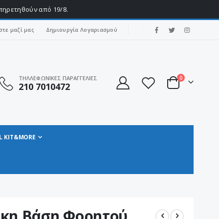
υπηρετηθούν από 19/8.
|
στε μαζί μας
Δημιουργία Λογαριασμού
στοιχεία
ΤΗΛΛΕΦΩΝΙΚΕΣ ΠΑΡΑΓΓΕΛΙΕΣ
0
210 7010472
Cart
L KIT&MORE
ικη Βάση Φορητού