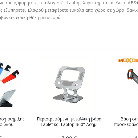
ίμενα όπως φορητούς υπολογιστές Laptop! Χαρακτηριστικά: Υλικο ΑΒ
 εξυπηρετεί. Ελαφρύ μεταφέρετε εύκολα από χώρο σε χώρο Ιδανική για
αμβάνετε ειδική θήκη μεταφοράς
ση στήριξης
Περιστρεφόμενη μεταλλική βάση
Βάση στή
εφώνου
Tablet και Laptop 360° Aσημί
προσκέφαλ