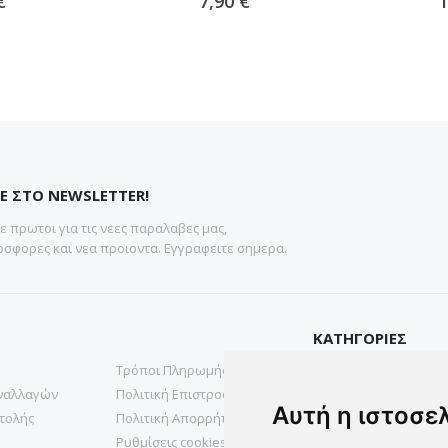
€
7,90 €
1
Ε ΣΤΟ NEWSLETTER!
 πρωτοι για τις νεες παραλαβες μας,
σφορες και νεα προιοντα. Εγγραφειτε σημερα.
ΚΑΤΗΓΟΡΙΕΣ
Τρόποι Πληρωμής
Gadgets
ναλλαγών
Πολιτική Επιστροφών
Υγεια & Ομορφια
Αυτή η ιστοσε
τολής
Πολιτική Απορρήτου
Σπιτι& Κηπος
Ρυθμίσεις cookies