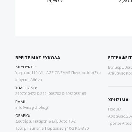
15,90 €
2,80 
ΒΡΕΙΤΕ ΜΑΣ ΕΥΚΟΛΑ
ΕΓΓΡΑΦΕΙΤ
ΔΙΕΥΘΥΝΣΗ:
Ενημερωθειτε
Υμηττού 110 (VILLAGE CINEMAS Παγκρατίου) Στο
Απιθανες προ
Ισόγειο, Αθήνα
ΤΗΛΕΦΩΝΟ:
2107010472 & 2114063702 & 6985033163
ΧΡΗΣΙΜΑ
EMAIL:
info@magichole.gr
Προφιλ
ΩΡΑΡΙΟ:
Ασφάλεια Συ
Δευτέρα, Τετάρτη & Σάββατο 10-2
Τρόποι Αποσ
Τρίτη, Πέμπτη & Παρασκευή 10-2 Κ 5-8.30