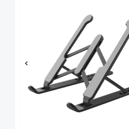
στο
τέλος
της
συλλογής
εικόνων