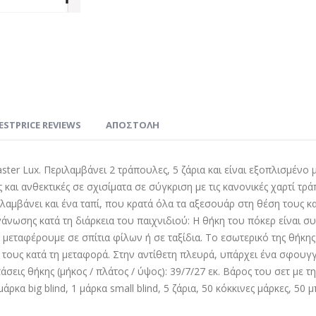
ESTPRICE REVIEWS
ΑΠΟΣΤΟΛΗ
ter Lux. Περιλαμβάνει 2 τράπουλες, 5 ζάρια και είναι εξοπλισμένο 
 και ανθεκτικές σε σχισίματα σε σύγκριση με τις κανονικές χαρτί τρ
αμβάνει και ένα ταπί, που κρατά όλα τα αξεσουάρ στη θέση τους κατ
γάνωσης κατά τη διάρκεια του παιχνιδιού: Η θήκη του πόκερ είναι 
μεταφέρουμε σε σπίτια φίλων ή σε ταξίδια. Το εσωτερικό της θήκης έ
 τους κατά τη μεταφορά. Στην αντίθετη πλευρά, υπάρχει ένα σφουγγ
άσεις θήκης (μήκος / πλάτος / ύψος): 39/7/27 εκ. Βάρος του σετ με 
άρκα big blind, 1 μάρκα small blind, 5 ζάρια, 50 κόκκινες μάρκες, 50