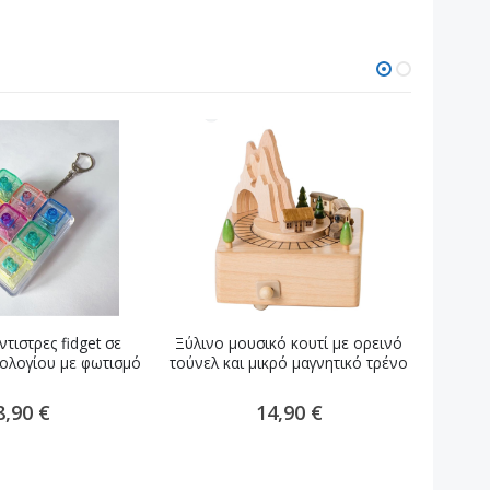
τιστρες fidget σε
Ξύλινο μουσικό κουτί με ορεινό
Ξύλινο
ολογίου με φωτισμό
τούνελ και μικρό μαγνητικό τρένο
8,90 €
14,90 €