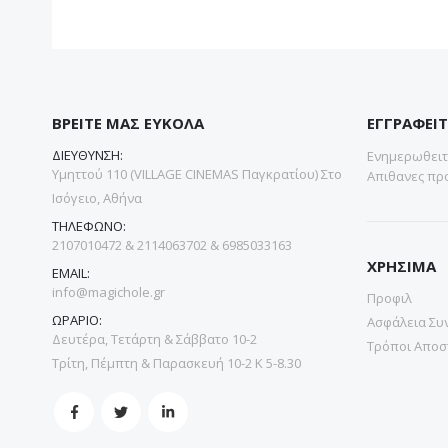
ΒΡΕΙΤΕ ΜΑΣ ΕΥΚΟΛΑ
ΕΓΓΡΑΦΕΙΤ
ΔΙΕΥΘΥΝΣΗ:
Ενημερωθειτε
Υμηττού 110 (VILLAGE CINEMAS Παγκρατίου) Στο
Απιθανες προ
Ισόγειο, Αθήνα
ΤΗΛΕΦΩΝΟ:
2107010472 & 2114063702 & 6985033163
ΧΡΗΣΙΜΑ
EMAIL:
info@magichole.gr
Προφιλ
ΩΡΑΡΙΟ:
Ασφάλεια Συ
Δευτέρα, Τετάρτη & Σάββατο 10-2
Τρόποι Αποσ
Τρίτη, Πέμπτη & Παρασκευή 10-2 Κ 5-8.30