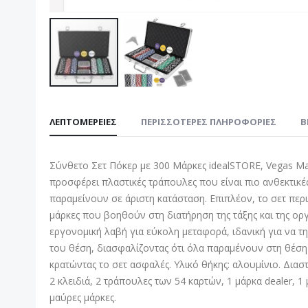
Μετάβαση
στην
ΛΕΠΤΟΜΈΡΕΙΕΣ
ΠΕΡΙΣΣΌΤΕΡΕΣ ΠΛΗΡΟΦΟΡΊΕΣ
B
αρχή
της
συλλογής
Σύνθετο Σετ Πόκερ με 300 Μάρκες idealSTORE, Vegas Mas
εικόνων
προσφέρει πλαστικές τράπουλες που είναι πιο ανθεκτικές
παραμείνουν σε άριστη κατάσταση. Επιπλέον, το σετ περιλ
μάρκες που βοηθούν στη διατήρηση της τάξης και της ορ
εργονομική λαβή για εύκολη μεταφορά, ιδανική για να τη 
του θέση, διασφαλίζοντας ότι όλα παραμένουν στη θέση
κρατώντας το σετ ασφαλές. Υλικό θήκης: αλουμίνιο. Διαστ
2 κλειδιά, 2 τράπουλες των 54 καρτών, 1 μάρκα dealer, 1 μ
μαύρες μάρκες.