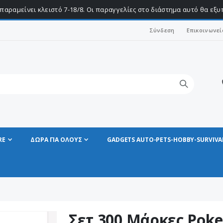
παραμείνει κλειστό 7-18/8. Οι παραγγελίες στο διάστημα αυτό θα εξ
Σύνδεση
Επικοινωνεί
RE
ΔΩΡΑ ΓΙΑ ΟΛΟΥΣ
GADGETS AUTO-PETS-HOBBY-SURVIVA
Σετ 300 Μάρκες Poke