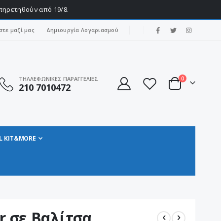
υπηρετηθούν από 19/8.
|
στε μαζί μας
Δημιουργία Λογαριασμού
στοιχεία
ΤΗΛΛΕΦΩΝΙΚΕΣ ΠΑΡΑΓΓΕΛΙΕΣ
0
210 7010472
Cart
L KIT&MORE
r σε Βαλίτσα