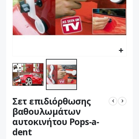
Μετάβαση
Σετ επιδιόρθωσης
στην
αρχή
βαθουλωμάτων
της
αυτοκινήτου Pops-a-
συλλογής
εικόνων
dent