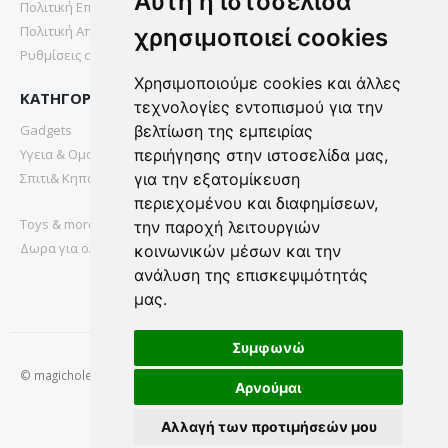
Αυτή η ιστοσελίδα
Πολιτική Επιστροφών
Πολιτική Απορρήτου
χρησιμοποιεί cookies
Ρυθμίσεις cookies
Χρησιμοποιούμε cookies και άλλες
ΚΑΤΗΓΟΡΙΕΣ
τεχνολογίες εντοπισμού για την
Gadgets
βελτίωση της εμπειρίας
Υγεια & Ομορφια
περιήγησης στην ιστοσελίδα μας,
Σπιτι& Κηπος
για την εξατομίκευση
περιεχομένου και διαφημίσεων,
Toys & more
την παροχή λειτουργιών
Δωρα για ολους
κοινωνικών μέσων και την
ανάλυση της επισκεψιμότητάς
μας.
Συμφωνώ
© magichole.gr 2022. All Rights Reserved.
Αρνούμαι
Αλλαγή των προτιμήσεών μου