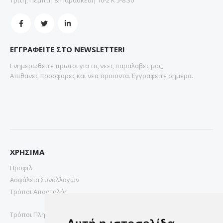
ΕΓΓΡΑΦΕΙΤΕ ΣΤΟ NEWSLETTER!
Ενημερωθειτε πρωτοι για τις νεες παραλαβες μας,
Απιθανες προσφορες και νεα προιοντα. Εγγραφειτε σημερα.
ΧΡΗΣΙΜΑ
Προφιλ
Ασφάλεια Συναλλαγών
Τρόποι Αποστολής
Τρόποι Πληρωμής