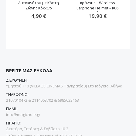
Αυτοκινήτου με Κόπτη
κράνους – Wireless
Ζώνης Κόκκινο
Earphone Helmet – K06
μαύρο
4,90 €
19,90 €
ΒΡΕΙΤΕ ΜΑΣ ΕΥΚΟΛΑ
ΔΙΕΥΘΥΝΣΗ:
Υμηττού 110 (VILLAGE CINEMAS Παγκρατίου) Στο Ισόγειο, Αθήνα
ΤΗΛΕΦΩΝΟ:
2107010472 & 2114063702 & 6985033163
EMAIL:
info@magichole.gr
ΩΡΑΡΙΟ:
Δευτέρα, Τετάρτη & Σάββατο 10-2
Τρίτη, Πέμπτη & Παρασκευή 10-2 Κ 5-8.30