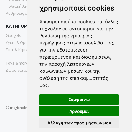
Πολιτική Απορρήτου
χρησιμοποιεί cookies
Ρυθμίσεις cookies
Χρησιμοποιούμε cookies και άλλες
ΚΑΤΗΓΟΡΙΕΣ
τεχνολογίες εντοπισμού για την
Gadgets
βελτίωση της εμπειρίας
Υγεια & Ομορφια
περιήγησης στην ιστοσελίδα μας,
Σπιτι& Κηπος
για την εξατομίκευση
περιεχομένου και διαφημίσεων,
Toys & more
την παροχή λειτουργιών
Δωρα για ολους
κοινωνικών μέσων και την
ανάλυση της επισκεψιμότητάς
μας.
Συμφωνώ
© magichole.gr 2022. All Rights Reserved.
Αρνούμαι
Αλλαγή των προτιμήσεών μου