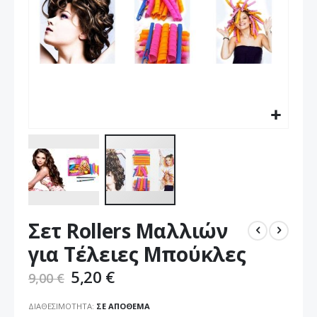
Μετάβαση
Σετ Rollers Μαλλιών
στην
αρχή
για Τέλειες Μπούκλες
της
συλλογής
5,20 €
9,00 €
εικόνων
ΔΙΑΘΕΣΙΜΌΤΗΤΑ:
ΣΕ ΑΠΌΘΕΜΑ