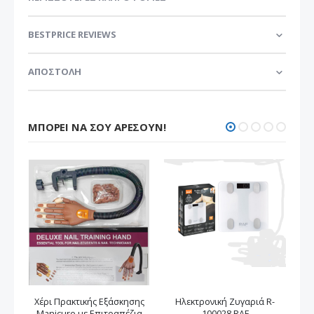
BESTPRICE REVIEWS
ΑΠΟΣΤΟΛΗ
ΜΠΟΡΕΊ ΝΑ ΣΟΥ ΑΡΈΣΟΥΝ!
Χέρι Πρακτικής Εξάσκησης
Ηλεκτρονική Ζυγαριά R-
Manicure με Επιτραπέζια
100028 RAF
Μ