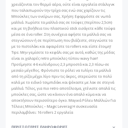
χρειάζονται τον θερμό αέρα, ούτε είναι εργαλεία στάιλιγνκ
που ταλαιπωρούν την τρίχα σας ενώ σας χαρίζουν τις
Μπούκλες των ονείρων σας. Χρήση: Εφαρμόστε σε νωπά
μαλλιά. Χωρίστε τα μαλλιά σας σε τούφες (περίπου 2,5cm)
και με τη βοήθεια του πλαστικού stick εισάγετε κάθε τούφα
μέσα σε ένα roller. Στη συνέχεια αφήστε τα μαλλιά σας να
στεγνώσουν ή σε περίπτωση που βιάζεστε, στεγνώστε τα
με το πιστολάκι και αφαιρέστε τα rollers και είστε έτοιμη!
Tips: Μην γεμίσετε το κεφάλι σας με αυτά, καθώς της μόδας
είναι οι χαλαρές retro μπούκλες-τύπου wavy hair!
Προτίμηστε 4-6 κυλίνδρους-2,3 μπροστά και 2,3 πίσω-σε
μεσαίο μέγεθος. Φρόντιστε το ρόλεϊ να τυλίγει τα μαλλιά
από τη ρίζα μέχρι λίγο πριν τις άκρες, στερεώστε το πολύ
καλά με το ειδικό τσιμπιδάκι και ψέκαστε με λακ σε στεγνά
μαλλιά. Τέλος, για πιο retro αποτέλεσμα, χτένιστε απαλά τις
μπούκλες σας, ώστε να κάνουν ένα απαλό κύμα και να
αποκτήσουν περισσότερο όγκο. Μαγικά Ρόλευ Μαλλιών Για
Τέλειες Μπούκλες – Magic Leverag Η συσκευασία
περιλαμβάνει: 16 rollers 2 εργαλεία
ΠΕΡΙΣΣΌΤΕΡΕΣ ΠΛΗΡΟΦΟΡΊΕΣ