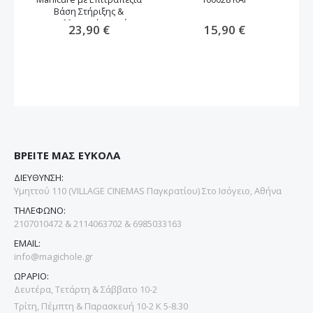
Βάση Στήριξης &
Ανταλλακτικά Νυχιών
23,90 €
15,90 €
ΒΡΕΙΤΕ ΜΑΣ ΕΥΚΟΛΑ
ΔΙΕΥΘΥΝΣΗ:
Υμηττού 110 (VILLAGE CINEMAS Παγκρατίου) Στο Ισόγειο, Αθήνα
ΤΗΛΕΦΩΝΟ:
2107010472 & 2114063702 & 6985033163
EMAIL:
info@magichole.gr
ΩΡΑΡΙΟ:
Δευτέρα, Τετάρτη & Σάββατο 10-2
Τρίτη, Πέμπτη & Παρασκευή 10-2 Κ 5-8.30