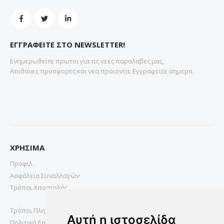
ΕΓΓΡΑΦΕΙΤΕ ΣΤΟ NEWSLETTER!
Ενημερωθειτε πρωτοι για τις νεες παραλαβες μας,
Απιθανες προσφορες και νεα προιοντα. Εγγραφειτε σημερα.
ΧΡΗΣΙΜΑ
Προφιλ
Ασφάλεια Συναλλαγών
Τρόποι Αποστολής
Τρόποι Πληρωμής
Αυτή η ιστοσελίδα
Πολιτική Επιστροφών